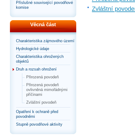
Příslušné související povodňové
komise
Zvláštní povode
Věcná část
Charakteristika zájmového území
Hydrologické údaje
Charakteristika ohrožených
objektů
Druh a rozsah ohrožení
Přirozená povodeň
Přirozená povodeň
ovlivněná mimořádnými
příčinami
Zvláštní povodeň
Opatření k ochraně před
povodněmi
Stupně povodňové aktivity