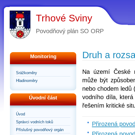
Trhové Sviny
Povodňový plán SO ORP
Druh a rozs
Monitoring
Na území České r
Srážkoměry
může být způsoben
Hladinoměry
nebo chodem ledů (
vodního díla, kter
Úvodní část
řešením kritické si
Úvod
Správci vodních toků
Přirozená povo
Příslušný povodňový orgán
Přirozená povo