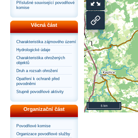
se
Příslušné související povodňové
Přepnout
komise
na
zobrazení
Sdílet
Věcná část
výchozí
na
odkaz
Charakteristika zájmového území
pohled
Hydrologické údaje
celou
na
Charakteristika ohrožených
objektů
stránku
mapu
Druh a rozsah ohrožení
Opatření k ochraně před
povodněmi
Stupně povodňové aktivity
5 km
Organizační část
Povodňové komise
Organizace povodňové služby