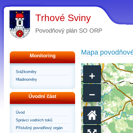
Trhové Sviny
Povodňový plán SO ORP
Mapa povodňové
Monitoring
+
Srážkoměry
Hladinoměry
−
Úvodní část
Úvod
Vrátit
Správci vodních toků
Příslušný povodňový orgán