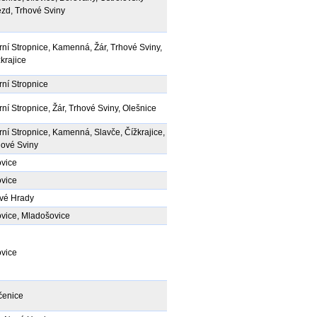
ezd, Trhové Sviny
ní Stropnice, Kamenná, Žár, Trhové Sviny,
krajice
ní Stropnice
ní Stropnice, Žár, Trhové Sviny, Olešnice
ní Stropnice, Kamenná, Slavče, Čížkrajice,
hové Sviny
ovice
ovice
vé Hrady
ovice, Mladošovice
ovice
čenice