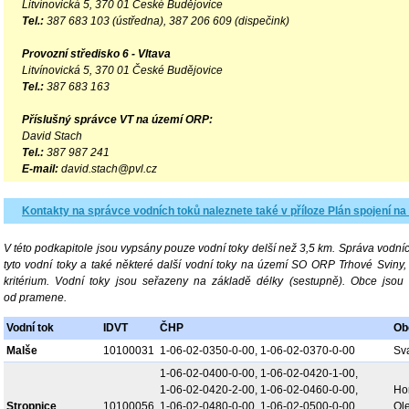
Litvínovická 5, 370 01 České Budějovice
Tel.:
387 683 103 (ústředna), 387 206 609 (dispečink)
Provozní středisko 6 - Vltava
Litvínovická 5, 370 01 České Budějovice
Tel.:
387 683 163
Příslušný správce VT na území ORP:
David Stach
Tel.:
387 987 241
E-mail:
david.stach@pvl.cz
Kontakty na správce vodních toků naleznete také v příloze Plán spojení na
V této podkapitole jsou vypsány pouze vodní toky delší než 3,5 km. Správa vodníc
tyto vodní toky a také některé další vodní toky na území SO ORP Trhové Sviny,
kritérium. Vodní toky jsou seřazeny na základě délky (sestupně). Obce jso
od pramene.
Vodní tok
IDVT
ČHP
Ob
Malše
10100031
1-06-02-0350-0-00, 1-06-02-0370-0-00
Sv
1-06-02-0400-0-00, 1-06-02-0420-1-00,
1-06-02-0420-2-00, 1-06-02-0460-0-00,
Hor
Stropnice
10100056
1-06-02-0480-0-00, 1-06-02-0500-0-00,
Ole