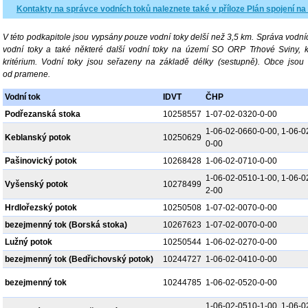
Kontakty na správce vodních toků naleznete také v příloze Plán spojení na
V této podkapitole jsou vypsány pouze vodní toky delší než 3,5 km. Správa vodníc
vodní toky a také některé další vodní toky na území SO ORP Trhové Sviny, 
kritérium. Vodní toky jsou seřazeny na základě délky (sestupně). Obce jso
od pramene.
Vodní tok
IDVT
ČHP
Podřezanská stoka
10258557
1-07-02-0320-0-00
1-06-02-0660-0-00, 1-06-0
Keblanský potok
10250629
0-00
Pašinovický potok
10268428
1-06-02-0710-0-00
1-06-02-0510-1-00, 1-06-0
Vyšenský potok
10278499
2-00
Hrdlořezský potok
10250508
1-07-02-0070-0-00
bezejmenný tok (Borská stoka)
10267623
1-07-02-0070-0-00
Lužný potok
10250544
1-06-02-0270-0-00
bezejmenný tok (Bedřichovský potok)
10244727
1-06-02-0410-0-00
bezejmenný tok
10244785
1-06-02-0520-0-00
1-06-02-0510-1-00, 1-06-0