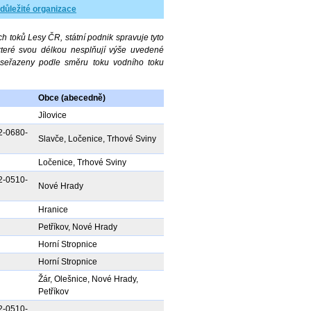
 důležité organizace
h toků Lesy ČR, státní podnik spravuje tyto
které svou délkou nesplňují výše uvedené
u seřazeny podle směru toku vodního toku
Obce (abecedně)
Jílovice
2-0680-
Slavče, Ločenice, Trhové Sviny
Ločenice, Trhové Sviny
2-0510-
Nové Hrady
Hranice
Petříkov, Nové Hrady
Horní Stropnice
Horní Stropnice
Žár, Olešnice, Nové Hrady,
Petříkov
2-0510-