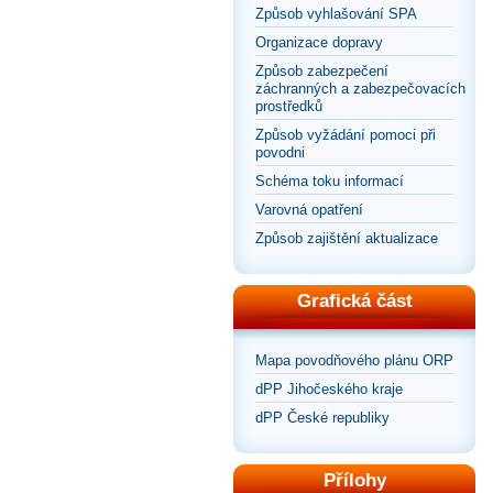
Způsob vyhlašování SPA
Organizace dopravy
Způsob zabezpečení
záchranných a zabezpečovacích
prostředků
Způsob vyžádání pomoci při
povodni
Schéma toku informací
Varovná opatření
Způsob zajištění aktualizace
Grafická část
Mapa povodňového plánu ORP
dPP Jihočeského kraje
dPP České republiky
Přílohy