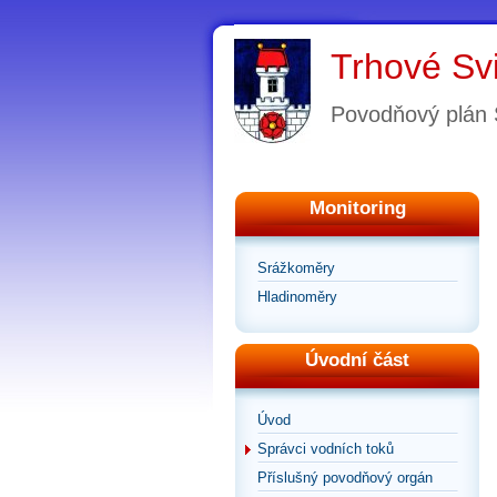
Trhové Sv
Povodňový plán
Monitoring
Srážkoměry
Hladinoměry
Úvodní část
Úvod
Správci vodních toků
Příslušný povodňový orgán