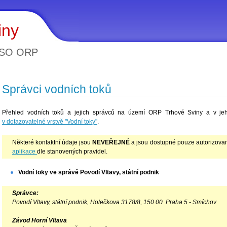
iny
 SO ORP
Správci vodních toků
Přehled vodních toků a jejich správců na území ORP Trhové Sviny a v je
v dotazovatelné vrstvě "Vodní toky"
.
Některé kontaktní údaje jsou
NEVEŘEJNÉ
a jsou dostupné pouze autorizovan
aplikace
dle stanovených pravidel.
Vodní
toky
ve správě Povodí Vltavy, státní podnik
Správce:
Povodí Vltavy, státní podnik, Holečkova 3178/8, 150 00 Praha 5 - Smíchov
Závod Horní Vltava