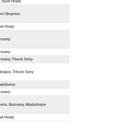
r, Nové Hrady
ní Stropnice
vé Hrady
rovany
rovany
rovany, Trhové Sviny
krajice, Trhové Sviny
adošovice
rovany
ovice, Borovany, Mladošovice
vé Hrady