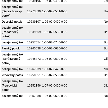
bezejmenný tok
10239196
1-06-02-0490-0-00
Žá
bezejmenný tok
(Bedřichovský
10273090
1-06-02-0531-0-00
Hor
potok)
Dvorský potok
10239107
1-06-02-0470-0-00
No
bezejmenný tok
(Radostický
10239559
1-06-02-0580-0-00
Bo
potok)
bezejmenný tok
10257554
1-06-02-0740-0-00
Bo
Farský potok
10245538
1-06-02-0620-0-00
Bo
bezejmenný tok
(Boršíkovský
10245873
1-06-02-0610-0-00
Číž
potok)
bezejmenný tok
10267539
1-07-02-0420-0-00
Ml
Vrcovský potok
10250351
1-06-02-0550-0-00
Bo
bezejmenný tok
(Petrovický
10252156
1-07-02-0420-0-00
Jíl
potok)
bezejmenný tok
10257088
1-06-02-0500-0-00
No