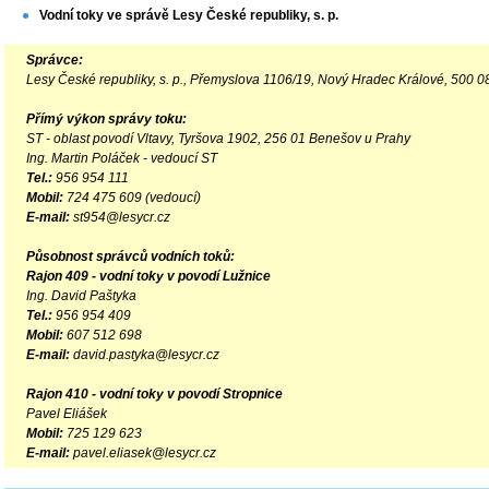
Vodní
toky
ve správě Lesy České republiky, s. p.
Správce:
Lesy České republiky, s. p., Přemyslova 1106/19, Nový Hradec Králové, 500 0
Přímý výkon správy toku:
ST - oblast povodí Vltavy, Tyršova 1902, 256 01 Benešov u Prahy
Ing. Martin Poláček - vedoucí ST
Tel.:
956 954 111
Mobil:
724 475 609 (vedoucí)
E-mail:
st954@lesycr.cz
Působnost správců vodních toků:
Rajon 409 - vodní toky v povodí Lužnice
Ing. David Paštyka
Tel.:
956 954 409
Mobil:
607 512 698
E-mail:
david.pastyka@lesycr.cz
Rajon 410 - vodní toky v povodí Stropnice
Pavel Eliášek
Mobil:
725 129 623
E-mail:
pavel.eliasek@lesycr.cz