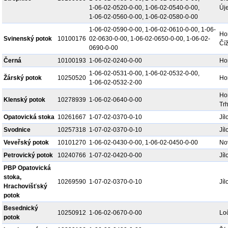
1-06-02-0520-0-00, 1-06-02-0540-0-00,
Új
1-06-02-0560-0-00, 1-06-02-0580-0-00
1-06-02-0590-0-00, 1-06-02-0610-0-00, 1-06-
Hor
Svinenský potok
10100176
02-0630-0-00, 1-06-02-0650-0-00, 1-06-02-
Číž
0690-0-00
Černá
10100193
1-06-02-0240-0-00
Hor
1-06-02-0531-0-00, 1-06-02-0532-0-00,
Žárský potok
10250520
Hor
1-06-02-0532-2-00
Hor
Klenský potok
10278939
1-06-02-0640-0-00
Tr
Opatovická stoka
10261667
1-07-02-0370-0-10
Jíl
Svodnice
10257318
1-07-02-0370-0-10
Jíl
Veveřský potok
10101270
1-06-02-0430-0-00, 1-06-02-0450-0-00
No
Petrovický potok
10240766
1-07-02-0420-0-00
Jíl
PBP Opatovická
stoka,
10269590
1-07-02-0370-0-10
Jíl
Hrachovišťský
potok
Besednický
10250912
1-06-02-0670-0-00
Lo
potok