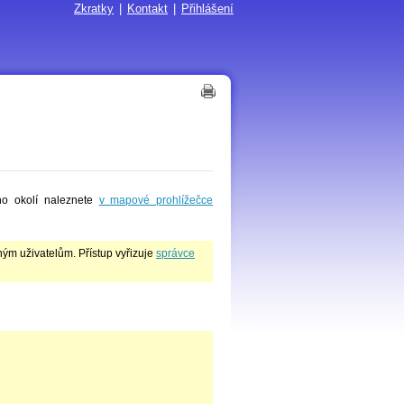
Zkratky
|
Kontakt
|
Přihlášení
ho okolí naleznete
v mapové prohlížečce
ým uživatelům. Přístup vyřizuje
správce