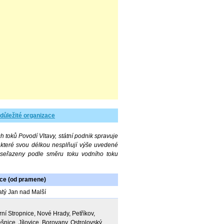
 důležité organizace
h toků Povodí Vltavy, státní podnik spravuje
 které svou délkou nesplňují výše uvedené
u seřazeny podle směru toku vodního toku
ce (od pramene)
atý Jan nad Malší
ní Stropnice, Nové Hrady, Petříkov,
šnice, Jílovice, Borovany, Ostrolovský