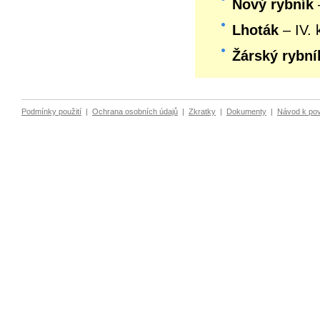
Nový rybník
Lhoták
– IV. 
Žárský rybní
Podmínky použití
|
Ochrana osobních údajů
|
Zkratky
|
Dokumenty
|
Návod k po