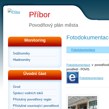
Příbor
Povodňový plán města
Fotodokumentac
Monitoring
Fotodokumentace
Srážkoměry
Hladinoměry
Fotodokumentace
v povodňovém
prostředí - POVIS.
Úvodní část
Fotodokumentace
Úvod
Správci vodních toků
Příslušný povodňový orgán
Příslušné související povodňové