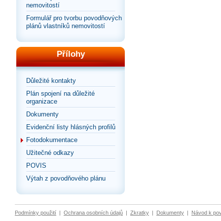
nemovitostí
Formulář pro tvorbu povodňových
plánů vlastníků nemovitostí
Přílohy
Důležité kontakty
Plán spojení na důležité
organizace
Dokumenty
Evidenční listy hlásných profilů
Fotodokumentace
Užitečné odkazy
POVIS
Výtah z povodňového plánu
Podmínky použití
|
Ochrana osobních údajů
|
Zkratky
|
Dokumenty
|
Návod k po