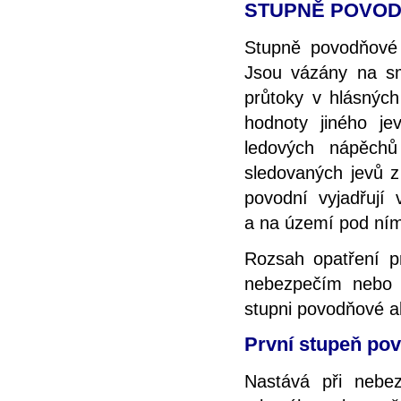
STUPNĚ POVOD
Stupně povodňové 
Jsou vázány na smě
průtoky v hlásných
hodnoty jiného je
ledových nápěchů
sledovaných jevů z
povodní vyjadřují
a na území pod ní
Rozsah opatření p
nebezpečím nebo v
stupni povodňové ak
První stupeň pov
Nastává při nebez