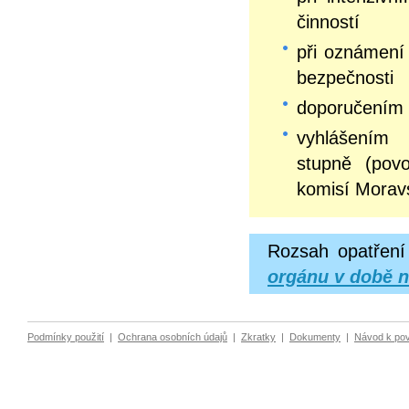
činností
při oznámení 
bezpečnosti
doporučením 
vyhlášení
stupně (pov
komisí Morav
Rozsah opatření
orgánu v době n
Podmínky použití
|
Ochrana osobních údajů
|
Zkratky
|
Dokumenty
|
Návod k po