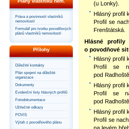
Plány vlastníků nem.
(u Lonky).
Hlásný profil 
Práva a povinnosti vlastníků
Profil se nac
nemovitostí
Formulář pro tvorbu povodňových
Frenštátská.
plánů vlastníků nemovitostí
Hlásné profily
o povodňové sit
Přílohy
Hlásný profil 
Důležité kontakty
Profil se 
Plán spojení na důležité
pod Radhoštěm
organizace
Hlásný profil 
Dokumenty
Profil se n
Evidenční listy hlásných profilů
Fotodokumentace
pod Radhoště
Užitečné odkazy
Hlásný profil 
POVIS
Profil se nac
Výtah z povodňového plánu
na levém břeh