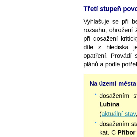
Třetí stupeň povo
Vyhlašuje se při b
rozsahu, ohrožení 
při dosažení kriti
díle z hlediska 
opatření. Provádí
plánů a podle potř
Na území města P
dosažením 
Lubina
(
aktuální stav
dosažením s
kat. C
Příbor