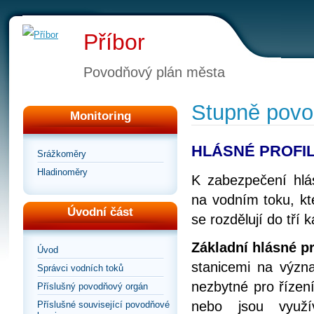
Příbor
Povodňový plán města
Stupně povod
Monitoring
HLÁSNÉ PROFI
Srážkoměry
Hladinoměry
K zabezpečení hlás
na vodním toku, kt
Úvodní část
se rozdělují do tří k
Základní hlásné pro
Úvod
stanicemi na význa
Správci vodních toků
nezbytné pro řízen
Příslušný povodňový orgán
nebo jsou využí
Příslušné související povodňové