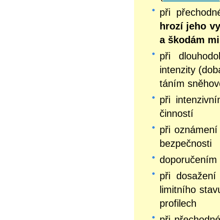
při přechod
hrozí jeho v
a škodám mi
při dlouhodo
intenzity (do
táním sněhov
při intenziv
činností
při oznámení 
bezpečnosti
doporučením 
při dosažen
limitního sta
profilech
při přechodn