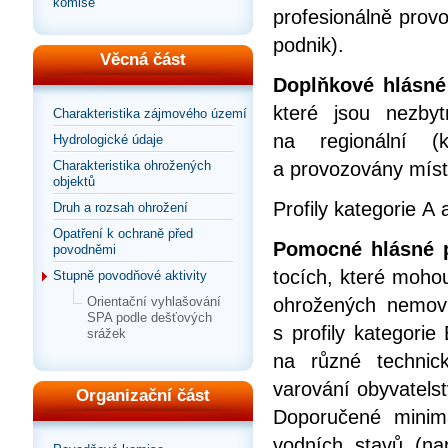
komise
profesionálně prov
podnik).
Věcná část
Doplňkové hlásné 
které jsou nezby
Charakteristika zájmového území
na regionální (
Hydrologické údaje
a provozovány míst
Charakteristika ohrožených
objektů
Profily kategorie A 
Druh a rozsah ohrožení
Opatření k ochraně před
Pomocné hlásné pr
povodněmi
tocích, které mohou
Stupně povodňové aktivity
ohrožených nemovit
Orientační vyhlašování
SPA podle dešťových
s profily kategorie
srážek
na různé technic
varování obyvatels
Organizační část
Doporučené minim
vodních stavů (nap