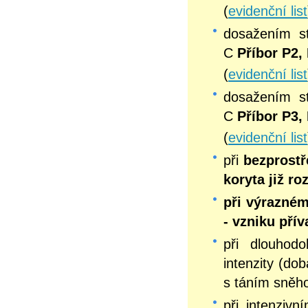
(
evidenční list
dosažením 
C
Příbor P2,
(
evidenční list
dosažením 
C
Příbor P3,
(
evidenční list
při
bezprostř
koryta již r
při výrazném
- vzniku pří
při dlouhodo
intenzity (do
s táním sněh
při intenziv