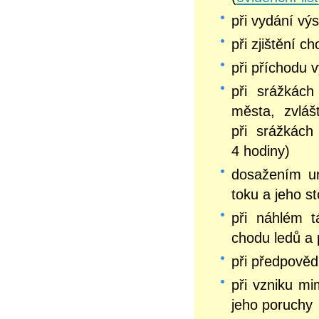
při vydání v
při zjištění c
při příchodu 
při srážkách
města, zvláš
při srážkách 
4 hodiny)
dosažením ur
toku a jeho st
při náhlém t
chodu ledů a 
při předpověd
při vzniku m
jeho poruchy