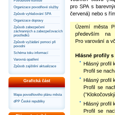
Povodňové komise
pro SPA s barevným 
Organizace povodňové služby
červená) nebo s řím
Způsob vyhlašování SPA
Organizace dopravy
Území města Př
Způsob zabezpečení
záchranných a zabezpečovacích
především na 
prostředků
Pro varování a vč
Způsob vyžádání pomoci při
povodni
Schéma toku informací
Hlásné profily 
Varovná opatření
Hlásný profil 
Způsob zajištění aktualizace
Profil se nac
Hlásný profil 
Grafická část
Profil se na
("Klokočovský
Mapa povodňového plánu města
dPP České republiky
Hlásný profil 
Profil se na