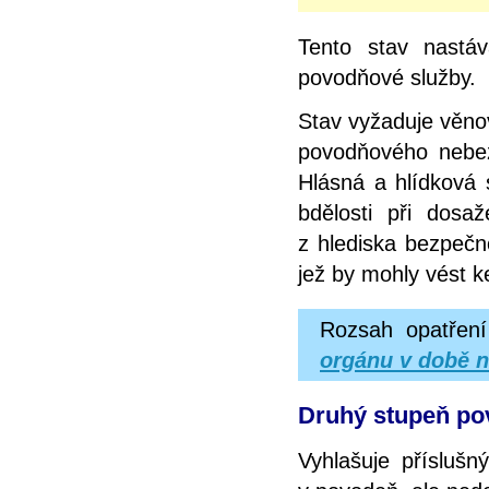
Tento stav nastá
povodňové služby.
Stav vyžaduje věno
povodňového nebezp
Hlásná a hlídková 
bdělosti při dosa
z hlediska bezpečno
jež by mohly vést k
Rozsah opatření
orgánu v době n
Druhý stupeň pov
Vyhlašuje přísluš