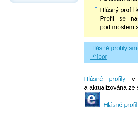
Hlásný profil 
Profil se n
pod mostem si
Hlásné profily s
Příbor
Hlásné profily
v p
a aktualizována ze 
Hlásné profil