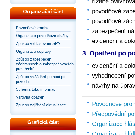
řízené ovlivňov
povodňové zabe
Organizační část
povodňové zách
Povodňové komise
zabezpečení ná
Organizace povodňové služby
evidenční a do
Způsob vyhlašování SPA
Organizace dopravy
3. Opatření po p
Způsob zabezpečení
záchranných a zabezpečovacích
evidenční a do
prostředků
vyhodnocení po
Způsob vyžádání pomoci při
povodni
návrhy na úpra
Schéma toku informací
Varovná opatření
Povodňové proh
Způsob zajištění aktualizace
Předpovědní po
Grafická část
Organizace hlá
Organizace hlíd