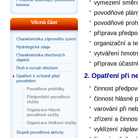
vymezení směrod
komise
povodňové plán
povodňové proh
Věcná část
příprava předpo
Charakteristika zájmového území
organizační a t
Hydrologické údaje
vytváření hmot
Charakteristika ohrožených
objektů
příprava účast
Druh a rozsah ohrožení
2. Opatření při 
Opatření k ochraně před
povodněmi
činnost předpo
Povodňové prohlídky
Předpovědní povodňová
činnost hlásné 
služba
varování při ne
Organizace hlásné
povodňové služby
zřízení a činnos
Organizace hlídkové služby
vyklízení zápla
Stupně povodňové aktivity