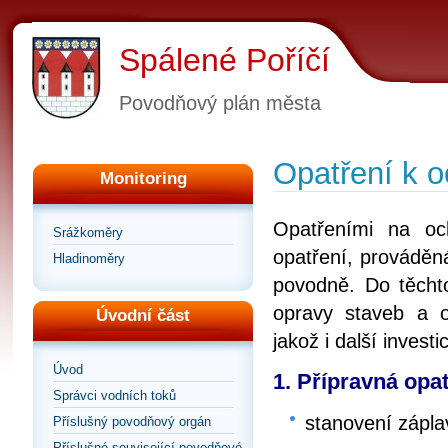
Spálené Poříčí
Povodňový plán města
Opatření k 
Monitoring
Opatřeními na oc
Srážkoměry
opatření, prováděn
Hladinoměry
povodně. Do těchto
opravy staveb a o
Úvodní část
jakož i další inves
Úvod
1. Přípravná opat
Správci vodních toků
stanovení zápl
Příslušný povodňový orgán
Příslušné související povodňové