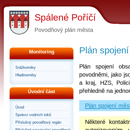
Spálené Poříčí
Povodňový plán města
Plán spojení
Monitoring
Plán spojení obs
Srážkoměry
povodněmi, jako js
Hladinoměry
a kraj, HZS, Poli
přehledně na jedno
Úvodní část
Plán spojení měs
Úvod
Správci vodních toků
Některé kontakt
Příslušný povodňový orgán
Příslušné související povodňové