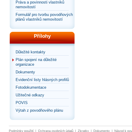
Práva a povinnosti vlastníků
nemovitostí
Formulář pro tvorbu povodňových
plánů vlastníků nemovitostí
Přílohy
Důležité kontakty
Plán spojení na důležité
organizace
Dokumenty
Evidenční listy hlásných profilů
Fotodokumentace
Užitečné odkazy
POVIS
Výtah z povodňového plánu
Podmínky použití
|
Ochrana osobních údajů
|
Zkratky
|
Dokumenty
|
Návod k po