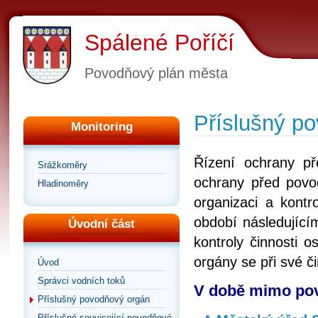
Spálené Poříčí
Povodňový plán města
Příslušný p
Monitoring
Řízení ochrany p
Srážkoměry
ochrany před povod
Hladinoměry
organizaci a kontr
období následující
Úvodní část
kontroly činnosti 
orgány se při své č
Úvod
Správci vodních toků
V době mimo pov
Příslušný povodňový orgán
Příslušné související povodňové