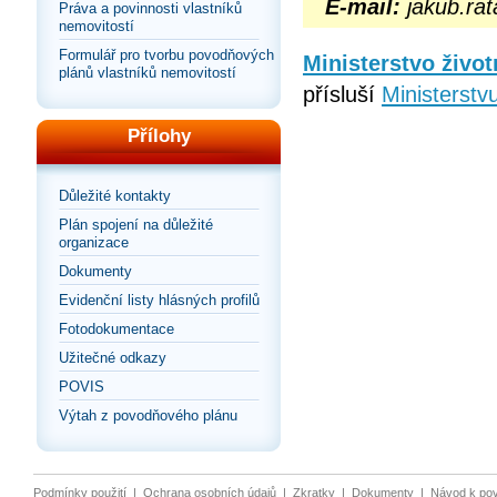
E-mail:
jakub.rat
Práva a povinnosti vlastníků
nemovitostí
Formulář pro tvorbu povodňových
Ministerstvo život
plánů vlastníků nemovitostí
přísluší
Ministerstvu
Přílohy
Důležité kontakty
Plán spojení na důležité
organizace
Dokumenty
Evidenční listy hlásných profilů
Fotodokumentace
Užitečné odkazy
POVIS
Výtah z povodňového plánu
Podmínky použití
|
Ochrana osobních údajů
|
Zkratky
|
Dokumenty
|
Návod k po