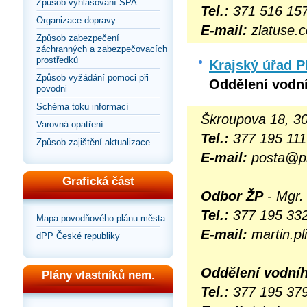
Způsob vyhlašování SPA
Tel.:
371 516 15
Organizace dopravy
E-mail:
zlatuse.
Způsob zabezpečení
záchranných a zabezpečovacích
prostředků
Krajský úřad P
Způsob vyžádání pomoci při
Oddělení vodn
povodni
Schéma toku informací
Škroupova 18, 30
Varovná opatření
Tel.:
377 195 111
Způsob zajištění aktualizace
E-mail:
posta@pl
Grafická část
Odbor ŽP
- Mgr. 
Te
l.:
377 195 332
Mapa povodňového plánu města
E-mail:
martin.pl
dPP České republiky
Oddělení vodní
Plány vlastníků nem.
Tel.:
377 195 379