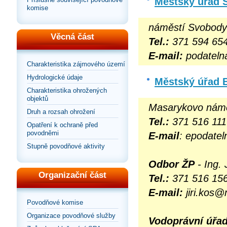
Městský úřad S
komise
náměstí Svobody 
Věcná část
Tel.:
371 594 654
E-mail:
podateln
Charakteristika zájmového území
Hydrologické údaje
Městský úřad 
Charakteristika ohrožených
objektů
Masarykovo náměs
Druh a rozsah ohrožení
Tel.:
371 516 111
Opatření k ochraně před
povodněmi
E-mail
: epodate
Stupně povodňové aktivity
Odbor ŽP
-
Ing. 
Organizační část
Tel.:
371 516 15
E-mail:
jiri.kos@
Povodňové komise
Organizace povodňové služby
Vodoprávní úřa