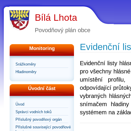
Bílá Lhota
Povodňový plán obce
Evidenční lis
Monitoring
Evidenční listy hl
Srážkoměry
pro všechny hlásné 
Hladinoměry
umístění profilu
odpovídající průtoky
Úvodní část
vybraných hlásných
snímačem hladiny
Úvod
systémem na zákla
Správci vodních toků
Příslušný povodňový orgán
Příslušné související povodňové