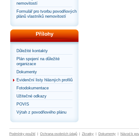
nemovitostí
Formulář pro tvorbu povodňových
plánů vlastníků nemovitostí
Přílohy
Důležité kontakty
Plán spojení na důležité
organizace
Dokumenty
Evidenční listy hlásných profilů
Fotodokumentace
Užitečné odkazy
POVIS
Výtah z povodňového plánu
Podmínky použití
|
Ochrana osobních údajů
|
Zkratky
|
Dokumenty
|
Návod k po