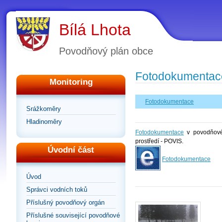
Bílá Lhota
Povodňový plán obce
Fotodokumentac
Monitoring
Fotodokumentace
Srážkoměry
Hladinoměry
Fotodokumentace
v povodňovém
prostředí - POVIS.
Úvodní část
Fotodokumentace
Úvod
Správci vodních toků
Příslušný povodňový orgán
Příslušné související povodňové