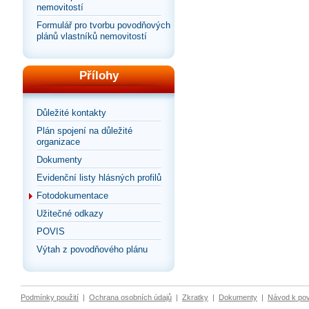
nemovitostí
Formulář pro tvorbu povodňových
plánů vlastníků nemovitostí
Přílohy
Důležité kontakty
Plán spojení na důležité
organizace
Dokumenty
Evidenční listy hlásných profilů
Fotodokumentace
Užitečné odkazy
POVIS
Výtah z povodňového plánu
Podmínky použití
|
Ochrana osobních údajů
|
Zkratky
|
Dokumenty
|
Návod k po