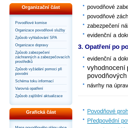
povodňové zabe
Organizační část
povodňové zách
Povodňové komise
zabezpečení ná
Organizace povodňové služby
evidenční a do
Způsob vyhlašování SPA
Organizace dopravy
3. Opatření po p
Způsob zabezpečení
záchranných a zabezpečovacích
evidenční a do
prostředků
vyhodnocení 
Způsob vyžádání pomoci při
povodni
povodňových
Schéma toku informací
návrhy na úpra
Varovná opatření
Způsob zajištění aktualizace
Povodňové proh
Grafická část
Předpovědní po
Mapa povodňového plánu obce