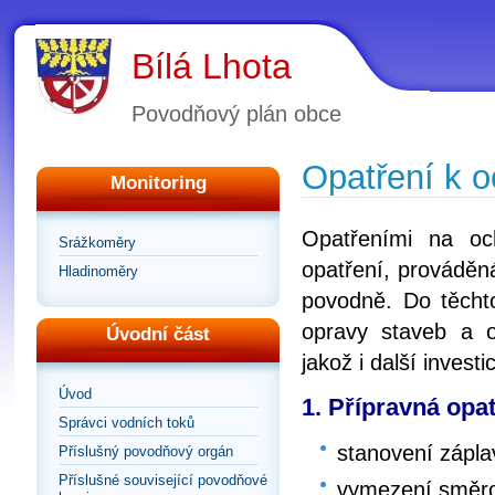
Bílá Lhota
Povodňový plán obce
Opatření k 
Monitoring
Opatřeními na oc
Srážkoměry
opatření, prováděn
Hladinoměry
povodně. Do těchto
opravy staveb a o
Úvodní část
jakož i další inves
Úvod
1. Přípravná opat
Správci vodních toků
stanovení zápl
Příslušný povodňový orgán
Příslušné související povodňové
vymezení směrod