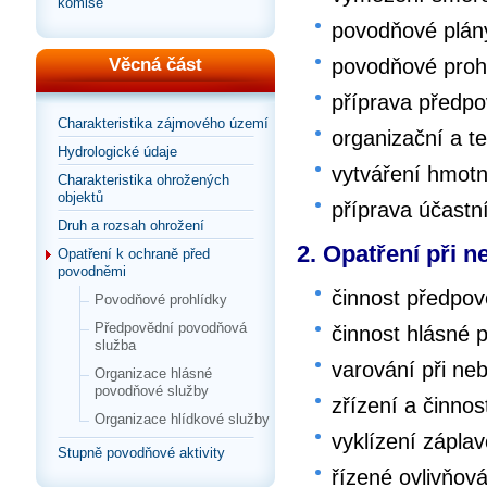
komise
povodňové plán
povodňové proh
Věcná část
příprava předpo
Charakteristika zájmového území
organizační a t
Hydrologické údaje
vytváření hmot
Charakteristika ohrožených
objektů
příprava účast
Druh a rozsah ohrožení
2. Opatření při 
Opatření k ochraně před
povodněmi
činnost předpo
Povodňové prohlídky
Předpovědní povodňová
činnost hlásné 
služba
varování při ne
Organizace hlásné
povodňové služby
zřízení a činnos
Organizace hlídkové služby
vyklízení zápla
Stupně povodňové aktivity
řízené ovlivňov