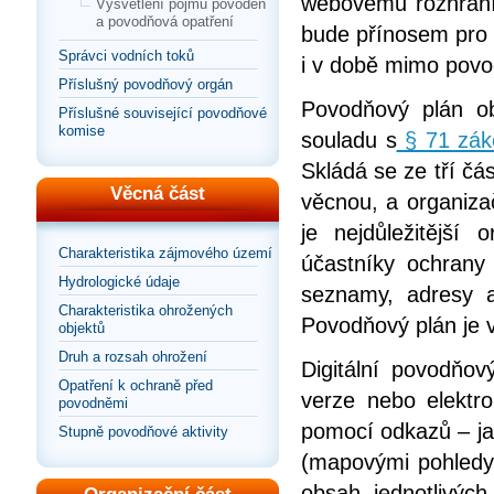
webovému rozhraní
Vysvětlení pojmu povodeň
a povodňová opatření
bude přínosem pro s
Správci vodních toků
i v době mimo povo
Příslušný povodňový orgán
Povodňový plán o
Příslušné související povodňové
komise
souladu s
§ 71 zák
Skládá se ze tří čás
Věcná část
věcnou, a organizač
je nejdůležitější 
Charakteristika zájmového území
účastníky ochrany
Hydrologické údaje
seznamy, adresy 
Charakteristika ohrožených
Povodňový plán je 
objektů
Druh a rozsah ohrožení
Digitální povodňov
Opatření k ochraně před
verze nebo elektr
povodněmi
pomocí odkazů – jak
Stupně povodňové aktivity
(mapovými pohledy
obsah jednotlivýc