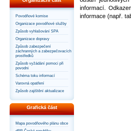
Organizační část
informací. Odkazem
informace (např. ta
Povodňové komise
Organizace povodňové služby
Způsob vyhlašování SPA
Organizace dopravy
Způsob zabezpečení
záchranných a zabezpečovacích
prostředků
Způsob vyžádání pomoci při
povodni
Schéma toku informací
Varovná opatření
Způsob zajištění aktualizace
Grafická část
Mapa povodňového plánu obce
dPP České republiky