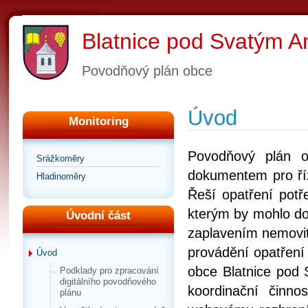
Blatnice pod Svatým 
Povodňový plán obce
Úvod
Monitoring
Povodňový plán o
Srážkoměry
dokumentem pro ří
Hladinoměry
Řeší opatření pot
kterým by mohlo do
Úvodní část
zaplavením nemovito
provádění opatření
Úvod
obce Blatnice pod
Podklady pro zpracování
digitálního povodňového
koordinační činno
plánu