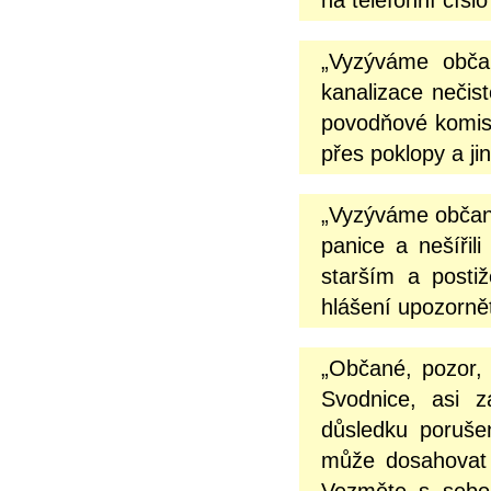
na telefonní čísl
„Vyzýváme občan
kanalizace nečist
povodňové komisi
přes poklopy a ji
„Vyzýváme občany
panice a nešíři
starším a posti
hlášení upozornět
„Občané, pozor,
Svodnice, asi 
důsledku poruše
může dosahovat 