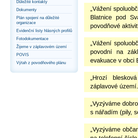
Důležité kontakty
„Vážení spoluob
Dokumenty
Blatnice pod Sv
Plán spojení na důležité
organizace
povodňové aktivit
Evidenční listy hlásných profilů
Fotodokumentace
„Vážení spoluobč
Žijeme v záplavovém území
povodní na zák
POVIS
evakuace v obci B
Výtah z povodňového plánu
„Hrozí bleskov
záplavové území.
„Vyzýváme dobrov
s nářadím (pily, 
„Vyzýváme občany