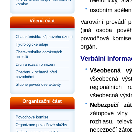
telefonicky, SM
komise
osobním sdělen
Věcná část
Varování provádí 
(jiná osoba pově
Charakteristika zájmového území
povodňová komise
Hydrologické údaje
orgán.
Charakteristika ohrožených
objektů
Verbální informac
Druh a rozsah ohrožení
Všeobecná vý
Opatření k ochraně před
povodněmi
všeobecná výst
Stupně povodňové aktivity
regionálních 
všeobecná výst
Organizační část
Nebezpečí zá
zátopové vlny.
Povodňové komise
rozhlasu, telev
Organizace povodňové služby
nebezpečí zátop