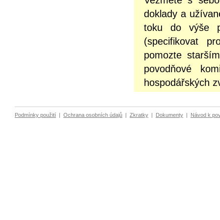
Vezměte s sebou
doklady a užívan
toku do výše p
(specifikovat pr
pomozte starším
povodňové komi
hospodářských zv
Podmínky použití
|
Ochrana osobních údajů
|
Zkratky
|
Dokumenty
|
Návod k po