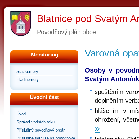
Blatnice pod Svatým 
Povodňový plán obce
Varovná opa
Monitoring
Osoby v povodní
Srážkoměry
Svatým Antonínk
Hladinoměry
spuštěním varo
Úvodní část
doplněním verbá
hlášením v mí
Úvod
ohrožení, včetn
Správci vodních toků
»
Příslušný povodňový orgán
Příslušné související povodňové