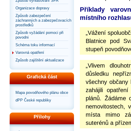
Způsob vyhlašování SPA
Organizace dopravy
Příklady varov
Způsob zabezpečení
místního rozhlas
záchranných a zabezpečovacích
prostředků
„Vážení spoluob
Způsob vyžádání pomoci při
povodni
Blatnice pod Sv
Schéma toku informací
stupeň povodňové 
Varovná opatření
Způsob zajištění aktualizace
„Vlivem dlouhot
důsledku nepříz
Grafická část
všechny občany b
zahájili opatře
Mapa povodňového plánu obce
plánů. Žádáme o
dPP České republiky
nemovitostech, v
místa mimo záp
Přílohy
suterénů a přízem