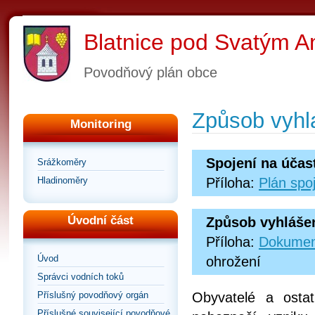
Blatnice pod Svatým 
Povodňový plán obce
Způsob vyhl
Monitoring
Spojení na účas
Srážkoměry
Hladinoměry
Příloha:
Plán spo
Úvodní část
Způsob vyhláše
Příloha:
Dokumen
Úvod
ohrožení
Správci vodních toků
Příslušný povodňový orgán
Obyvatelé a osta
Příslušné související povodňové