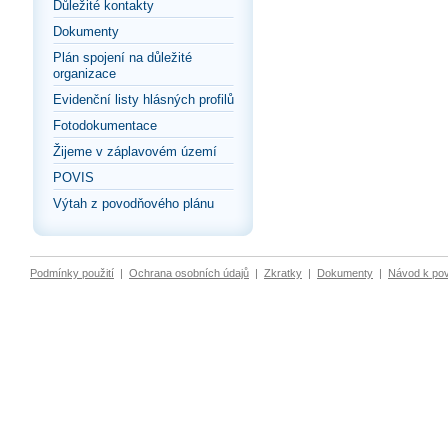
Důležité kontakty
Dokumenty
Plán spojení na důležité
organizace
Evidenční listy hlásných profilů
Fotodokumentace
Žijeme v záplavovém území
POVIS
Výtah z povodňového plánu
Podmínky použití
|
Ochrana osobních údajů
|
Zkratky
|
Dokumenty
|
Návod k po