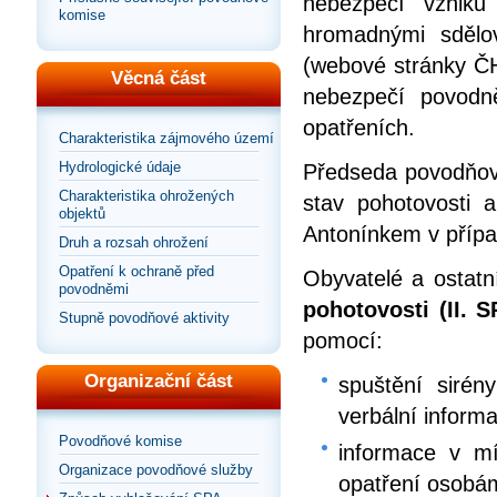
nebezpečí vzniku
komise
hromadnými sdělov
(webové stránky ČH
Věcná část
nebezpečí povodn
opatřeních.
Charakteristika zájmového území
Hydrologické údaje
Předseda povodňov
Charakteristika ohrožených
stav pohotovosti 
objektů
Antonínkem v přípa
Druh a rozsah ohrožení
Opatření k ochraně před
Obyvatelé a ostat
povodněmi
pohotovosti (II. S
Stupně povodňové aktivity
pomocí:
Organizační část
spuštění sirén
verbální inform
Povodňové komise
informace v mí
Organizace povodňové služby
opatření osobá