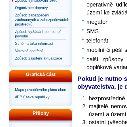
Způsob vyhlašování SPA
operativně ud
Organizace dopravy
území ke zvlád
Způsob zabezpečení
záchranných a zabezpečovacích
megafon
prostředků
SMS
Způsob vyžádání pomoci při
povodni
telefonát
Schéma toku informací
mobilní či pěší 
Varovná opatření
Způsob zajištění aktualizace
další způsoby 
doplňková varia
Grafická část
Pokud je nutno s
obyvatelstva, je
Mapa povodňového plánu obce
dPP České republiky
bezprostředně 
majitelé nemov
Přílohy
území a území
ostatní (všeob