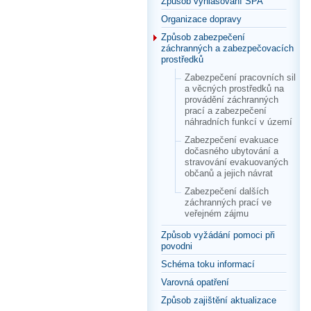
Způsob vyhlašování SPA
Organizace dopravy
Způsob zabezpečení
záchranných a zabezpečovacích
prostředků
Zabezpečení pracovních sil
a věcných prostředků na
provádění záchranných
prací a zabezpečení
náhradních funkcí v území
Zabezpečení evakuace
dočasného ubytování a
stravování evakuovaných
občanů a jejich návrat
Zabezpečení dalších
záchranných prací ve
veřejném zájmu
Způsob vyžádání pomoci při
povodni
Schéma toku informací
Varovná opatření
Způsob zajištění aktualizace