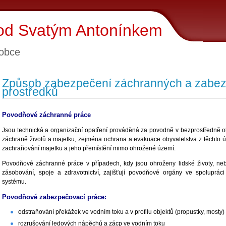
pod Svatým Antonínkem
obce
Způsob zabezpečení záchranných a zabe
prostředků
Povodňové záchranné práce
Jsou technická a organizační opatření prováděná za povodně v bezprostředně 
záchraně životů a majetku, zejména ochrana a evakuace obyvatelstva z těchto 
zachraňování majetku a jeho přemístění mimo ohrožené území.
Povodňové záchranné práce v případech, kdy jsou ohroženy lidské životy, neb
zásobování, spoje a zdravotnictví, zajišťují povodňové orgány ve spoluprá
systému.
Povodňové zabezpečovací práce:
odstraňování překážek ve vodním toku a v profilu objektů (propustky, mosty
rozrušování ledových nápěchů a zácp ve vodním toku