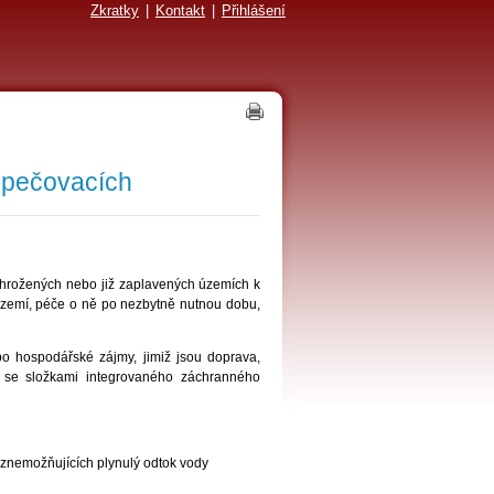
Zkratky
|
Kontakt
|
Přihlášení
zpečovacích
ohrožených nebo již zaplavených územích k
území, péče o ně po nezbytně nutnou dobu,
o hospodářské zájmy, jimiž jsou doprava,
ci se složkami integrovaného záchranného
) znemožňujících plynulý odtok vody