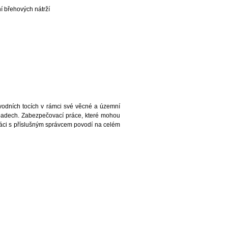
í břehových nátrží
vodních tocích v rámci své věcné a územní
řípadech. Zabezpečovací práce, které mohou
áci s příslušným správcem povodí na celém