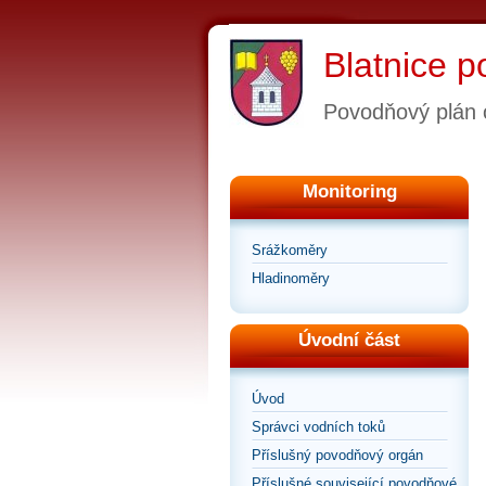
Blatnice 
Povodňový plán 
Monitoring
Srážkoměry
Hladinoměry
Úvodní část
Úvod
Správci vodních toků
Příslušný povodňový orgán
Příslušné související povodňové