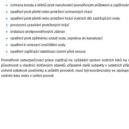
ochrana koryta a břehů proti narušování povodňovým průtokem a zajišťován
opatření proti přelití nebo protržení ochranných hrází
opatření proti přelití nebo protržení hrází vodních děl zadržujících vodu
provizorní uzavírání protržených hrází
instalace protipovodňových zábran
opatření proti zpětnému vzdutí vody, zejména do kanalizací
opatření k omezení znečištění vody
opatření zajišťující stabilizaci území před sesuvy
Povodňové zabezpečovací práce zajišťují na vyžádání správci vodních toků na 
působnosti a vlastníci dotčených objektů, případně další subjekty v ostatních p
ovlivnit odtokové podmínky a průběh povodně, musí být koordinovány ve spolupr
vodním toku nebo v celém povodí.