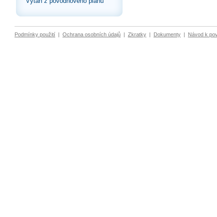
Výtah z povodňového plánu
Podmínky použití
|
Ochrana osobních údajů
|
Zkratky
|
Dokumenty
|
Návod k po