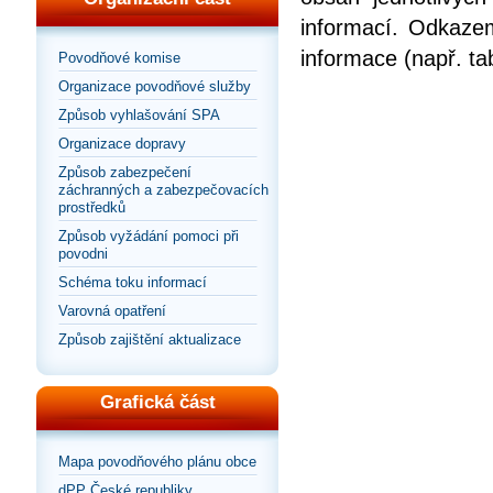
informací. Odkazem
informace (např. ta
Povodňové komise
Organizace povodňové služby
Způsob vyhlašování SPA
Organizace dopravy
Způsob zabezpečení
záchranných a zabezpečovacích
prostředků
Způsob vyžádání pomoci při
povodni
Schéma toku informací
Varovná opatření
Způsob zajištění aktualizace
Grafická část
Mapa povodňového plánu obce
dPP České republiky