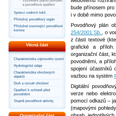
webovému rozhraní
Vysvětlení pojmu povodeň
a povodňová opatření
bude přínosem pro s
Správci vodních toků
i v době mimo povo
Příslušný povodňový orgán
Povodňový plán ob
Příslušné související povodňové
komise
254/2001 Sb.
, o vo
z části textové (kt
Věcná část
grafické a příloh
organizační část, k
Charakteristika zájmového území
povodněmi, a přílo
Hydrologické údaje
spojení účastníků 
Charakteristika ohrožených
vazbou na systém
objektů
Druh a rozsah ohrožení
Digitální povodňov
Opatření k ochraně před
verze nebo elektr
povodněmi
pomocí odkazů – jak
Stupně povodňové aktivity
(mapovými pohledy
obsah jednotlivýc
Organizační část