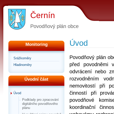
Černín
Povodňový plán obce
Úvod
Monitoring
Povodňový plán ob
Srážkoměry
před povodněmi v
Hladinoměry
odvrácení nebo z
rozvodněním vod
Úvodní část
nemovitostí při 
činností při pro
Úvod
povodňové komis
Podklady pro zpracování
digitálního povodňového
koordinační činno
plánu