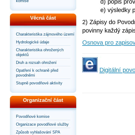
d) popis proved
komise
e) výsledky pov
Věcná část
2) Zápisy do Povod
povinny každý zápi
Charakteristika zájmového území
Osnova pro zapisov
Hydrologické údaje
Charakteristika ohrožených
objektů
Druh a rozsah ohrožení
Digitální po
Opatření k ochraně před
povodněmi
Stupně povodňové aktivity
Organizační část
Povodňové komise
Organizace povodňové služby
Způsob vyhlašování SPA