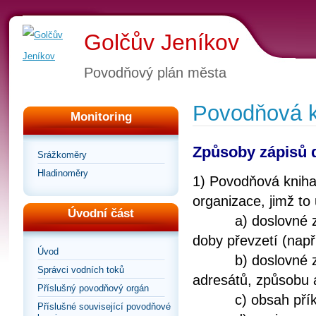
Golčův Jeníkov
Povodňový plán města
Povodňová k
Monitoring
Způsoby zápisů 
Srážkoměry
Hladinoměry
1) Povodňová kniha
organizace, jimž to 
Úvodní část
a) doslovné znění
doby převzetí (např
Úvod
b) doslovné zněn
Správci vodních toků
adresátů, způsobu 
Příslušný povodňový orgán
c) obsah přík
Příslušné související povodňové