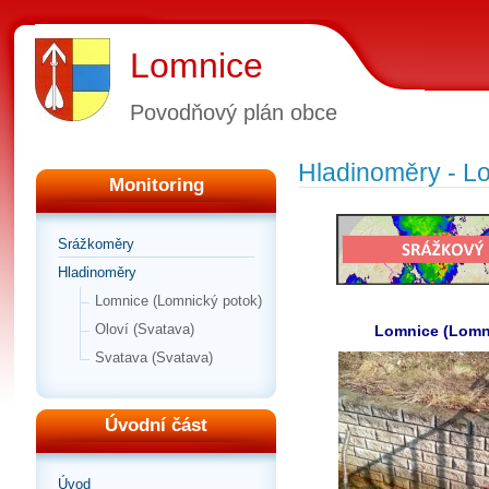
Lomnice
Povodňový plán obce
Hladinoměry - L
Monitoring
Srážkoměry
Hladinoměry
Lomnice (Lomnický potok)
Oloví (Svatava)
Lomnice (Lomn
Svatava (Svatava)
Úvodní část
Úvod