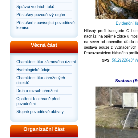
Správci vodních toků
Příslušný povodňový orgán
Příslušné související povodňové
Evidenční lis
komise
Hlásný profil kategorie C Lo
nachází na opěrné zídce u most
na sever od obecního úřadu ob
Věcná část
sestává pouze z vyznačených s
Provozovatelem hlásného profil
:
50.2122043° N
GPS
Charakteristika zájmového území
Hydrologické údaje
Charakteristika ohrožených
Svatava (S
objektů
Druh a rozsah ohrožení
Opatření k ochraně před
povodněmi
Stupně povodňové aktivity
Organizační část