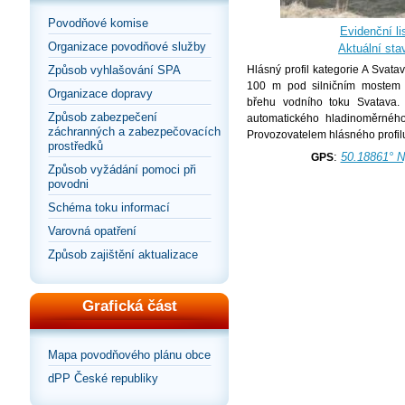
Povodňové komise
Evidenční lis
Organizace povodňové služby
Aktuální sta
Způsob vyhlašování SPA
Hlásný profil kategorie A Svata
100 m pod silničním mostem 
Organizace dopravy
břehu vodního toku Svatava. 
Způsob zabezpečení
automatického hladinoměrného
záchranných a zabezpečovacích
Provozovatelem hlásného profil
prostředků
:
50.18861° N
GPS
Způsob vyžádání pomoci při
povodni
Schéma toku informací
Varovná opatření
Způsob zajištění aktualizace
Grafická část
Mapa povodňového plánu obce
dPP České republiky