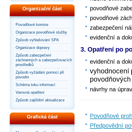
povodňové zabe
Organizační část
povodňové zách
Povodňové komise
zabezpečení ná
Organizace povodňové služby
evidenční a do
Způsob vyhlašování SPA
Organizace dopravy
3. Opatření po p
Způsob zabezpečení
záchranných a zabezpečovacích
evidenční a do
prostředků
vyhodnocení 
Způsob vyžádání pomoci při
povodni
povodňových
Schéma toku informací
návrhy na úpra
Varovná opatření
Způsob zajištění aktualizace
Povodňové proh
Grafická část
Předpovědní po