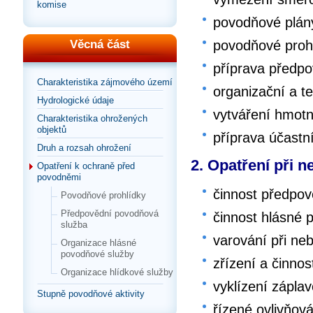
komise
povodňové plán
povodňové proh
Věcná část
příprava předpo
Charakteristika zájmového území
organizační a t
Hydrologické údaje
vytváření hmot
Charakteristika ohrožených
objektů
příprava účast
Druh a rozsah ohrožení
2. Opatření při 
Opatření k ochraně před
povodněmi
činnost předpo
Povodňové prohlídky
Předpovědní povodňová
činnost hlásné 
služba
varování při ne
Organizace hlásné
povodňové služby
zřízení a činnos
Organizace hlídkové služby
vyklízení zápla
Stupně povodňové aktivity
řízené ovlivňov