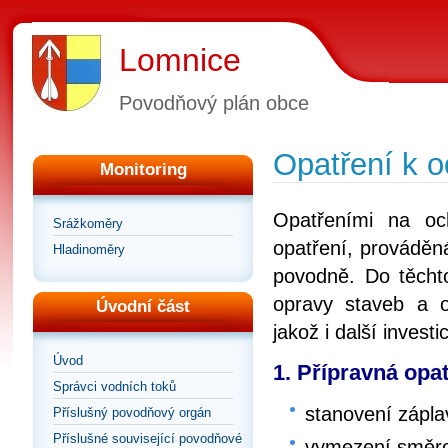
Lomnice
Povodňový plán obce
Opatření k 
Monitoring
Opatřeními na oc
Srážkoměry
opatření, prováděn
Hladinoměry
povodně. Do těchto
opravy staveb a o
Úvodní část
jakož i další inves
Úvod
1. Přípravná opat
Správci vodních toků
stanovení zápl
Příslušný povodňový orgán
Příslušné související povodňové
vymezení směrod