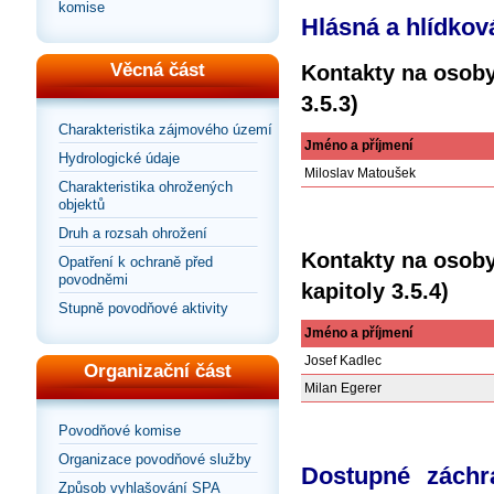
komise
Hlásná a hlídkov
Věcná část
Kontakty na osoby
3.5.3)
Charakteristika zájmového území
Jméno a příjmení
Hydrologické údaje
Miloslav Matoušek
Charakteristika ohrožených
objektů
Druh a rozsah ohrožení
Kontakty na osoby
Opatření k ochraně před
povodněmi
kapitoly 3.5.4)
Stupně povodňové aktivity
Jméno a příjmení
Josef Kadlec
Organizační část
Milan Egerer
Povodňové komise
Organizace povodňové služby
Dostupné záchr
Způsob vyhlašování SPA