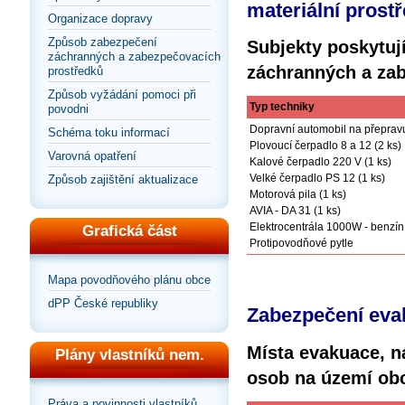
materiální prost
Organizace dopravy
Způsob zabezpečení
Subjekty poskytují
záchranných a zabezpečovacích
záchranných a zab
prostředků
Způsob vyžádání pomoci při
Typ techniky
povodni
Dopravní automobil na přepravu
Schéma toku informací
Plovoucí čerpadlo 8 a 12 (2 ks)
Varovná opatření
Kalové čerpadlo 220 V (1 ks)
Velké čerpadlo PS 12 (1 ks)
Způsob zajištění aktualizace
Motorová pila (1 ks)
AVIA - DA 31 (1 ks)
Elektrocentrála 1000W - benzín 
Grafická část
Protipovodňové pytle
Mapa povodňového plánu obce
dPP České republiky
Zabezpečení eva
Místa evakuace, n
Plány vlastníků nem.
osob na území ob
Práva a povinnosti vlastníků