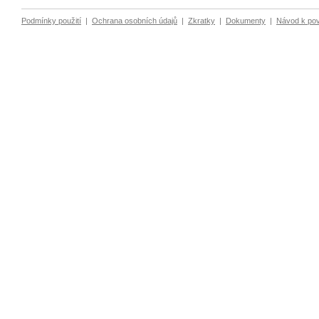
Podmínky použití
|
Ochrana osobních údajů
|
Zkratky
|
Dokumenty
|
Návod k po