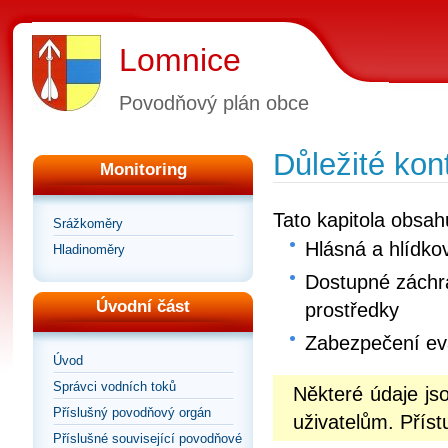
Lomnice
Povodňový plán obce
Důležité kon
Monitoring
Tato kapitola obsah
Srážkoměry
Hlásná a hlídko
Hladinoměry
Dostupné záchra
Úvodní část
prostředky
Zabezpečení e
Úvod
Správci vodních toků
Některé údaje j
Příslušný povodňový orgán
uživatelům. Příst
Příslušné související povodňové