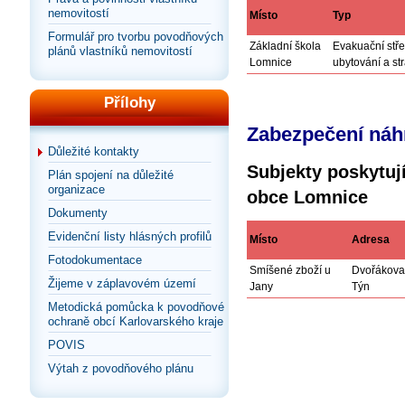
nemovitostí
Místo
Typ
Formulář pro tvorbu povodňových
Základní škola
Evakuační stř
plánů vlastníků nemovitostí
Lomnice
ubytování a st
Přílohy
Zabezpečení náhr
Důležité kontakty
Subjekty poskytují
Plán spojení na důležité
organizace
obce Lomnice
Dokumenty
Evidenční listy hlásných profilů
Místo
Adresa
Fotodokumentace
Smíšené zboží u
Dvořákova
Žijeme v záplavovém území
Jany
Týn
Metodická pomůcka k povodňové
ochraně obcí Karlovarského kraje
POVIS
Výtah z povodňového plánu