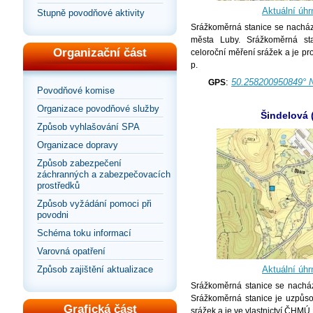
Aktuální úhr
Stupně povodňové aktivity
Srážkoměrná stanice se nachází 
města Luby. Srážkoměrná st
Organizační část
celoroční měření srážek a je p
p.
:
50.258200950849° 
GPS
Povodňové komise
Organizace povodňové služby
Šindelová 
Způsob vyhlašování SPA
Organizace dopravy
Způsob zabezpečení
záchranných a zabezpečovacích
prostředků
Způsob vyžádání pomoci při
povodni
Schéma toku informací
Varovná opatření
Aktuální úhr
Způsob zajištění aktualizace
Srážkoměrná stanice se nacház
Srážkoměrná stanice je uzpůso
Grafická část
srážek a je ve vlastnictví ČHMÚ