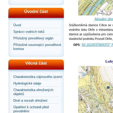
Úvodní část
Aktuální úhr
Úvod
Srážkoměrná stanice Citice se
vodního toku Ohře v intravilán
Správci vodních toků
stanice je uzpůsobena pro celo
Příslušný povodňový orgán
vlastnictví podniku Povodí Ohře, 
:
50.1610037669372° 
Příslušné související povodňové
GPS
komise
Lub
Věcná část
Charakteristika zájmového území
Hydrologické údaje
Charakteristika ohrožených
objektů
Druh a rozsah ohrožení
Opatření k ochraně před
povodněmi