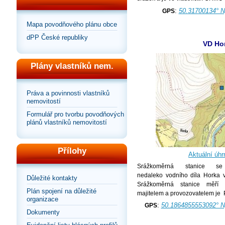
:
50.31700134° N
GPS
Mapa povodňového plánu obce
dPP České republiky
VD Ho
Plány vlastníků nem.
Práva a povinnosti vlastníků
nemovitostí
Formulář pro tvorbu povodňových
plánů vlastníků nemovitostí
Přílohy
Aktuální úhr
Srážkoměrná stanice s
nedaleko vodního díla Horka 
Důležité kontakty
Srážkoměrná stanice měří c
Plán spojení na důležité
majitelem a provozovatelem je P
organizace
:
50.1864855553092° N
GPS
Dokumenty