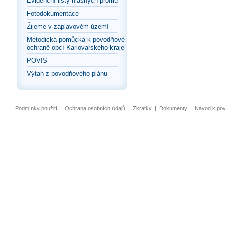
Evidenční listy hlásných profilů
Fotodokumentace
Žijeme v záplavovém území
Metodická pomůcka k povodňové
ochraně obcí Karlovarského kraje
POVIS
Výtah z povodňového plánu
Podmínky použití
|
Ochrana osobních údajů
|
Zkratky
|
Dokumenty
|
Návod k po