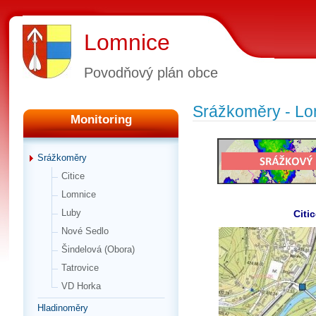
Lomnice
Povodňový plán obce
Srážkoměry - Lo
Monitoring
Srážkoměry
Citice
Lomnice
Luby
Citic
Nové Sedlo
Šindelová (Obora)
Tatrovice
VD Horka
Hladinoměry