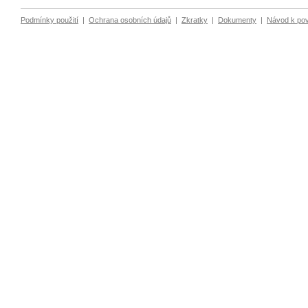
Podmínky použití
|
Ochrana osobních údajů
|
Zkratky
|
Dokumenty
|
Návod k po