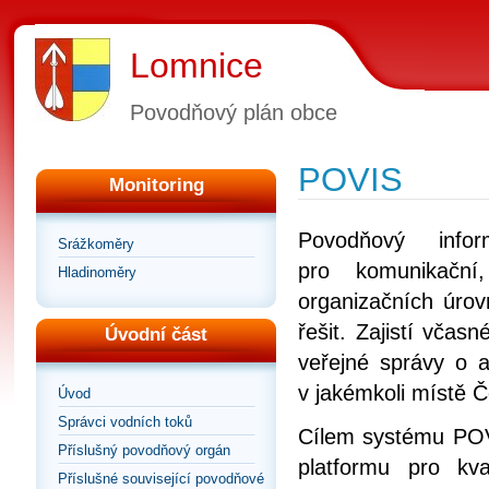
Lomnice
Povodňový plán obce
POVIS
Monitoring
Povodňový info
Srážkoměry
pro komunikační
Hladinoměry
organizačních úrov
řešit. Zajistí vča
Úvodní část
veřejné správy o a
v jakémkoli místě Č
Úvod
Správci vodních toků
Cílem systému POVI
Příslušný povodňový orgán
platformu pro kv
Příslušné související povodňové