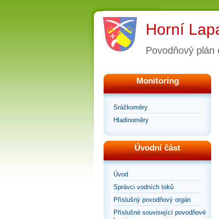
Horní Lap
Povodňový plán 
Monitoring
Srážkoměry
Hladinoměry
Úvodní část
Úvod
Správci vodních toků
Příslušný povodňový orgán
Příslušné související povodňové