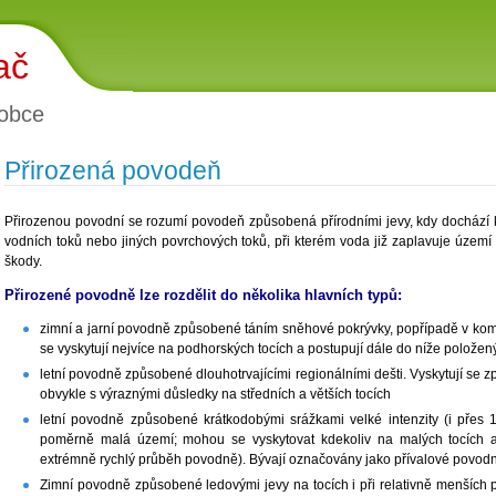
ač
obce
Přirozená povodeň
Přirozenou povodní se rozumí povodeň způsobená přírodními jevy, kdy dochází
vodních toků nebo jiných povrchových toků, při kterém voda již zaplavuje územ
škody.
Přirozené povodně lze rozdělit do několika hlavních typů:
zimní a jarní povodně způsobené táním sněhové pokrývky, popřípadě v kom
se vyskytují nejvíce na podhorských tocích a postupují dále do níže položen
letní povodně způsobené dlouhotrvajícími regionálními dešti. Vyskytují se 
obvykle s výraznými důsledky na středních a větších tocích
letní povodně způsobené krátkodobými srážkami velké intenzity (i přes
poměrně malá území; mohou se vyskytovat kdekoliv na malých tocích a n
extrémně rychlý průběh povodně). Bývají označovány jako přívalové povodn
Zimní povodně způsobené ledovými jevy na tocích i při relativně menších p