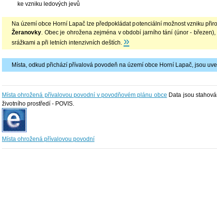
ke vzniku ledových jevů
Na území obce Horní Lapač lze předpokládat potenciální možnost vzniku př
Žeranovky
. Obec je ohrožena zejména v období jarního tání (únor - březen)
»
srážkami a při letních intenzivních deštích.
Místa, odkud přichází přívalová povodeň na území obce Horní Lapač, jsou uv
Místa ohrožená přívalovou povodní v povodňovém plánu obce
Data jsou stahová
životního prostředí - POVIS.
Místa ohrožená přívalovou povodní