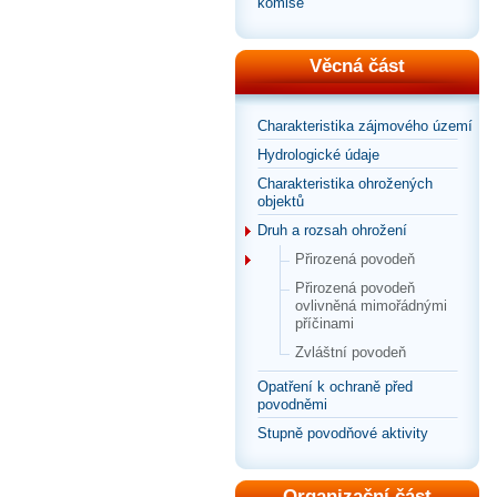
komise
Věcná část
Charakteristika zájmového území
Hydrologické údaje
Charakteristika ohrožených
objektů
Druh a rozsah ohrožení
Přirozená povodeň
Přirozená povodeň
ovlivněná mimořádnými
příčinami
Zvláštní povodeň
Opatření k ochraně před
povodněmi
Stupně povodňové aktivity
Organizační část