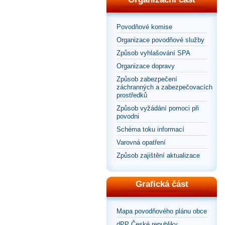
Povodňové komise
Organizace povodňové služby
Způsob vyhlašování SPA
Organizace dopravy
Způsob zabezpečení
záchranných a zabezpečovacích
prostředků
Způsob vyžádání pomoci při
povodni
Schéma toku informací
Varovná opatření
Způsob zajištění aktualizace
Grafická část
Mapa povodňového plánu obce
dPP České republiky