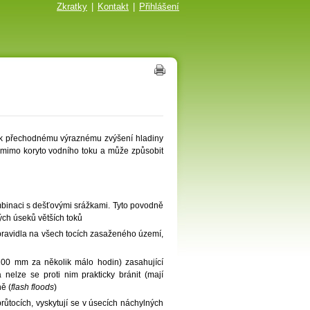
Zkratky
|
Kontakt
|
Přihlášení
 k přechodnému výraznému zvýšení hladiny
í mimo koryto vodního toku a může způsobit
binaci s dešťovými srážkami. Tyto povodně
ých úseků větších toků
zpravidla na všech tocích zasaženého území,
 100 mm za několik málo hodin) zasahující
elze se proti nim prakticky bránit (mají
ě (
flash floods
)
růtocích, vyskytují se v úsecích náchylných