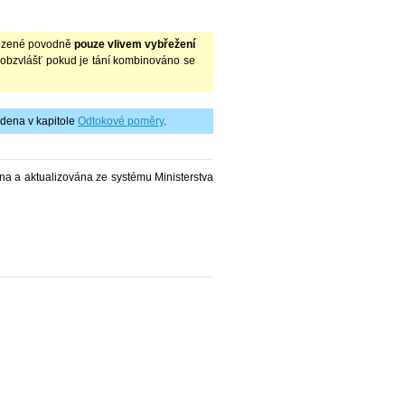
irozené povodně
pouze vlivem vybřežení
, obzvlášť pokud je tání kombinováno se
edena v kapitole
Odtokové poměry
.
na a aktualizována ze systému Ministerstva