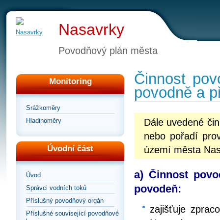
Nasavrky
Povodňový plán města
Činnost pov
Monitoring
povodně a př
Srážkoměry
Hladinoměry
Dále uvedené čin
nebo pořadí prov
Úvodní část
území města Nas
a) Činnost pov
Úvod
povodeň:
Správci vodních toků
Příslušný povodňový orgán
zajišťuje zprac
Příslušné související povodňové