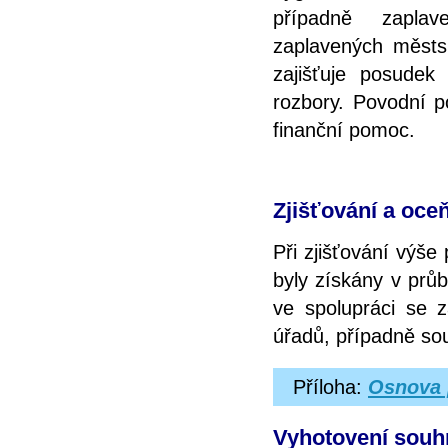
případně zapla
zaplavených městsk
zajišťuje posudek
rozbory. Povodní p
finanční pomoc.
Zjišťování a oc
Při zjišťování výš
byly získány v prů
ve spolupráci se z
úřadů, případně sou
Příloha:
Osnova 
Vyhotovení souh