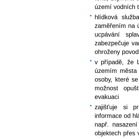
území vodních 
hlídková služ
zaměřením na úr
ucpávání spla
zabezpečuje var
ohroženy povod
v případě, že 
územím města na
osoby, které s
možnost opušt
evakuaci
zajišťuje si 
informace od hl
např. nasazení
objektech přes 