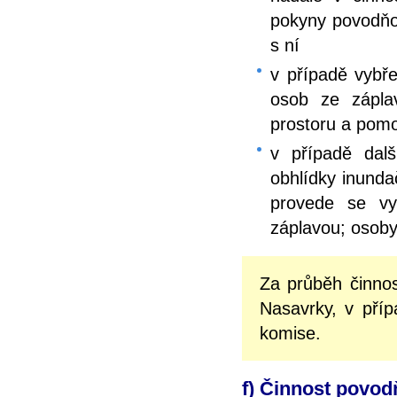
pokyny povodňo
s ní
v případě vybře
osob ze zápla
prostoru a pomo
v případě dalš
obhlídky inunda
provede se vy
záplavou; osoby
Za průběh činno
Nasavrky, v pří
komise.
f) Činnost povo