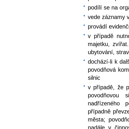
podílí se na org
vede záznamy v
provádí eviden
v případě nutn
majetku, zvířat
ubytování, stra
dochází-li k da
povodňová komi
silnic
v případě, že p
povodňovou s
nadřízeného 
případně převz
města; povodň
nadále v činno