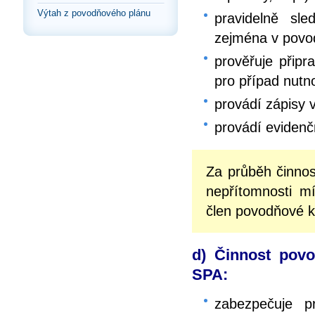
Výtah z povodňového plánu
pravidelně sl
zejména v povo
prověřuje připr
pro případ nutn
provádí zápisy 
provádí eviden
Za průběh činno
nepřítomnosti m
člen povodňové 
d) Činnost povo
SPA:
zabezpečuje p