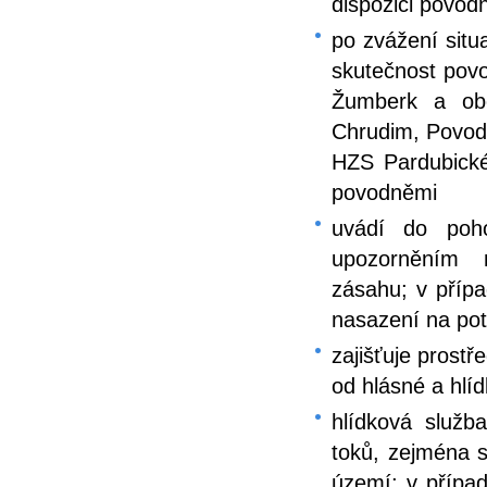
dispozici povod
po zvážení situ
skutečnost po
Žumberk a ob
Chrudim, Povodí
HZS Pardubick
povodněmi
uvádí do poho
upozorněním 
zásahu; v přípa
nasazení na pot
zajišťuje prost
od hlásné a hlí
hlídková služb
toků, zejména 
území; v případ