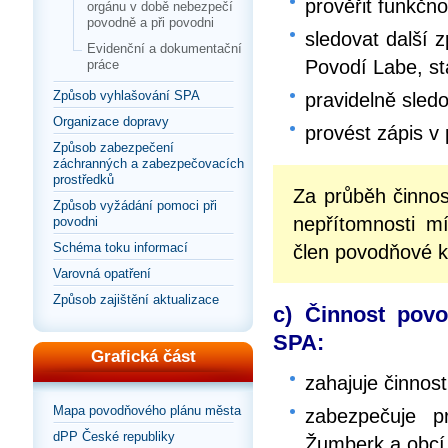
prověřit funkčn
orgánu v době nebezpečí
povodně a při povodni
sledovat další 
Evidenční a dokumentační
Povodí Labe, st
práce
Způsob vyhlašování SPA
pravidelně sled
Organizace dopravy
provést zápis v
Způsob zabezpečení
záchranných a zabezpečovacích
prostředků
Za průběh činno
Způsob vyžádání pomoci při
nepřítomnosti m
povodni
Schéma toku informací
člen povodňové 
Varovná opatření
Způsob zajištění aktualizace
c) Činnost pov
SPA:
Grafická část
zahajuje činnos
Mapa povodňového plánu města
zabezpečuje p
dPP České republiky
Žumberk a obcí 