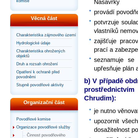
Nasavrky
komise
provádí povodňo
Věcná část
potvrzuje soula
vlastníků nemov
Charakteristika zájmového území
zajišťuje prac
Hydrologické údaje
prací a zabezpe
Charakteristika ohrožených
objektů
seznamuje se 
Druh a rozsah ohrožení
upřesňuje plán 
Opatření k ochraně před
povodněmi
b) V případě ob
Stupně povodňové aktivity
prostřednictv
Chrudim):
Organizační část
je nutno věnova
Povodňové komise
upozornit všech
Organizace povodňové služby
dosažitelnost po
Činnost povodňového