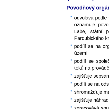
Povodňový orgán
odvolává podle 
oznamuje povo
Labe, státní 
Pardubického kr
podílí se na o
území
podílí se spol
toků na provád
zajišťuje seps
podílí se na od
shromažďuje mat
zajišťuje náhra
zpracovává sou