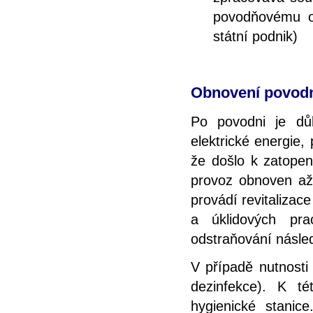
povodňovému o
státní podnik)
Obnovení povodn
Po povodni je důl
elektrické energie,
že došlo k zatopen
provoz obnoven až 
provádí revitaliza
a úklidových pr
odstraňování násle
V případě nutnosti
dezinfekce). K t
hygienické stanic