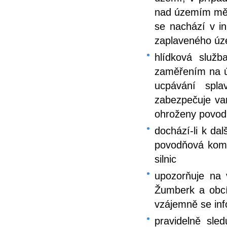
nad územím měst
se nachází v i
zaplaveného úze
hlídková služ
zaměřením na úr
ucpávání spla
zabezpečuje var
ohroženy povod
dochází-li k da
povodňová komi
silnic
upozorňuje na 
Žumberk a obcí 
vzájemně se inf
pravidelně sle