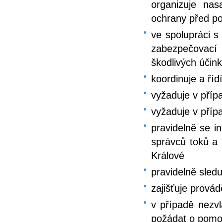
organizuje na
ochrany před p
ve spolupráci s
zabezpečovací
škodlivých účin
koordinuje a ří
vyžaduje v příp
vyžaduje v příp
pravidelně se i
správců toků a
Králové
pravidelně sled
zajišťuje prov
v případě nezvl
požádat o pomo