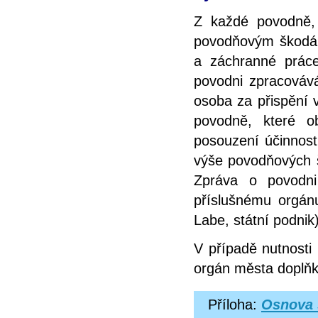
Z každé povodně, 
povodňovým škodá
a záchranné prác
povodni zpracováv
osoba za přispění 
povodně, které o
posouzení účinnost
výše povodňových š
Zpráva o povodn
příslušnému orgán
Labe, státní podnik)
V případě nutnosti
orgán města doplň
Příloha:
Osnova 