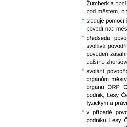
Žumberk a obcí 
pod městem, o v
sleduje pomocí 
povodí nad měs
předseda povo
svolává povodňo
povodeň zasáhn
dalšího zhoršov
svolání povod
orgánům městy
orgánu ORP Ch
podnik, Lesy Če
fyzickým a práv
v případě povo
podniku Lesy Č