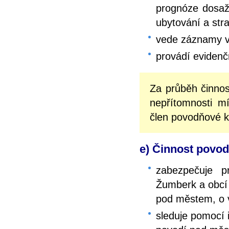
prognóze dosaže
ubytování a str
vede záznamy v
provádí eviden
Za průběh činno
nepřítomnosti m
člen povodňové 
e) Činnost povod
zabezpečuje p
Žumberk a obcí 
pod městem, o v
sleduje pomocí 