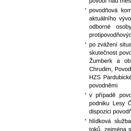
povodí nad měs
povodňová komi
aktuálního výv
odborné osoby
protipovodňovýc
po zvážení situ
skutečnost po
Žumberk a ob
Chrudim, Povodí
HZS Pardubick
povodněmi
v případě povo
podniku Lesy Č
dispozici povod
hlídková služb
toků, zejména 