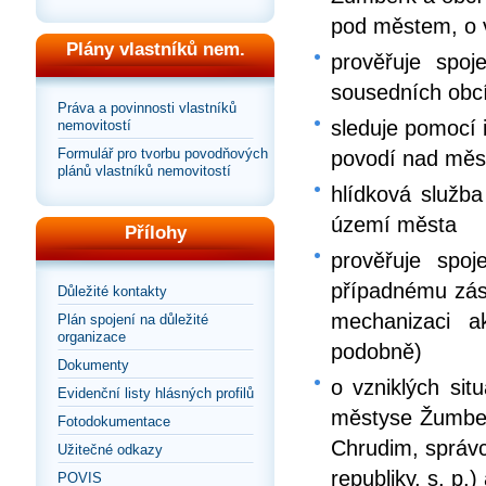
pod městem, o v
Plány vlastníků nem.
prověřuje spoj
sousedních obcí 
Práva a povinnosti vlastníků
sleduje pomocí 
nemovitostí
Formulář pro tvorbu povodňových
povodí nad měs
plánů vlastníků nemovitostí
hlídková služb
území města
Přílohy
prověřuje spoj
případnému zása
Důležité kontakty
mechanizaci a
Plán spojení na důležité
organizace
podobně)
Dokumenty
o vzniklých sit
Evidenční listy hlásných profilů
městyse Žumber
Fotodokumentace
Chrudim, správc
Užitečné odkazy
republiky, s. p
POVIS