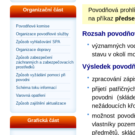
Povodňová prohl
Organizační část
na příkaz
předse
Povodňové komise
Rozsah povodňov
Organizace povodňové služby
Způsob vyhlašování SPA
významných vod
Organizace dopravy
stavu v okolí m
Způsob zabezpečení
záchranných a zabezpečovacích
Výsledek povodň
prostředků
Způsob vyžádání pomoci při
zpracování zápi
povodni
Schéma toku informací
přijetí patřičný
Varovná opatření
povodni (sklád
Způsob zajištění aktualizace
nežádoucích křo
možnost povodň
Grafická část
vlastníky pozem
předmětů, sklád