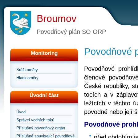
Broumov
Povodňový plán SO ORP
Povodňové p
Monitoring
Povodňové prohlíd
Srážkoměry
členové povodňové
Hladinoměry
České republiky, st
tocích a v záplav
Úvodní část
ležících v těchto 
povodně nebo její š
Úvod
Správci vodních toků
Povodňové prohl
Příslušný povodňový orgán
před obdobím ja
Příslušné související povodňové