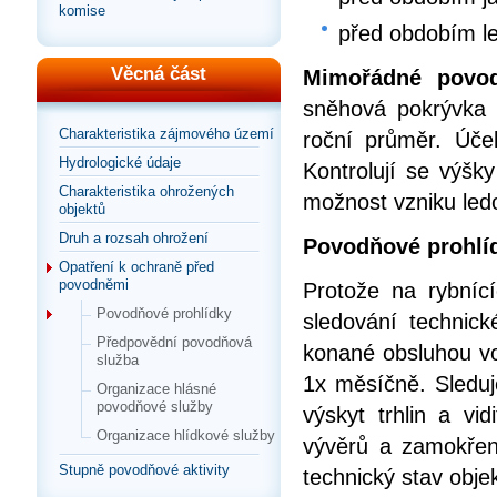
komise
před obdobím le
Věcná část
Mimořádné povod
sněhová pokrývka (
Charakteristika zájmového území
roční průměr. Úče
Hydrologické údaje
Kontrolují se výš
Charakteristika ohrožených
možnost vzniku led
objektů
Druh a rozsah ohrožení
Povodňové prohlíd
Opatření k ochraně před
povodněmi
Protože na rybnící
Povodňové prohlídky
sledování technic
Předpovědní povodňová
konané obsluhou vo
služba
1x měsíčně. Sleduje
Organizace hlásné
povodňové služby
výskyt trhlin a vi
Organizace hlídkové služby
vývěrů a zamokřen
Stupně povodňové aktivity
technický stav obje