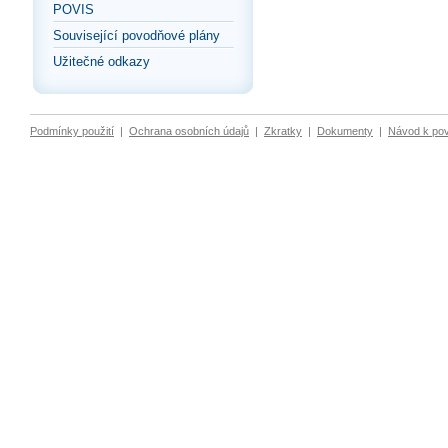
POVIS
Související povodňové plány
Užitečné odkazy
Podmínky použití
|
Ochrana osobních údajů
|
Zkratky
|
Dokumenty
|
Návod k po