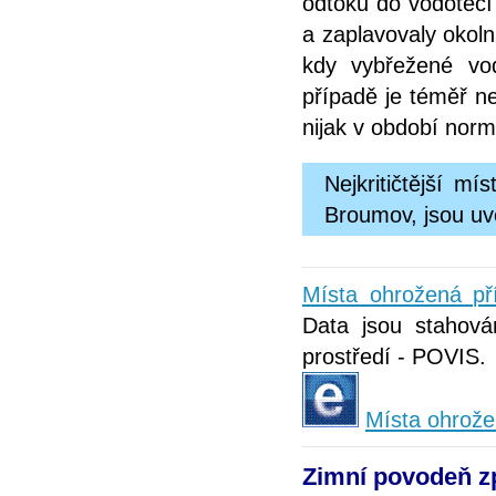
odtoku do vodotečí
a zaplavovaly okoln
kdy vybřežené vo
případě je téměř n
nijak v období norm
Nejkritičtější m
Broumov, jsou uv
Místa ohrožená p
Data jsou stahová
prostředí - POVIS.
Místa ohrože
Zimní povodeň z