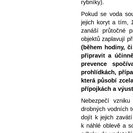
rybníky).
Pokud se voda sous
jejich koryt a tím,
zanáší průtočné p
objektů zaplavují př
(během hodiny, či
připravit a účinn
prevence spočív
prohlídkách, příp
která působí zcel
přípojkách a výust
Nebezpečí vzniku 
drobných vodních t
dojít k jejich zav
k náhlé oblevě a s