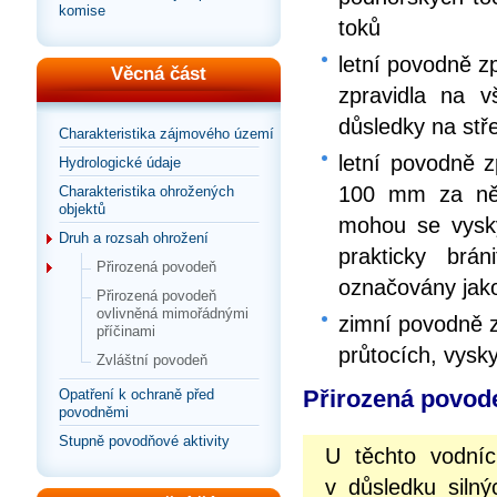
komise
toků
letní povodně zp
Věcná část
zpravidla na 
důsledky na stř
Charakteristika zájmového území
letní povodně z
Hydrologické údaje
100 mm za něk
Charakteristika ohrožených
objektů
mohou se vysky
Druh a rozsah ohrožení
prakticky brá
Přirozená povodeň
označovány jako
Přirozená povodeň
ovlivněná mimořádnými
zimní povodně z
příčinami
průtocích, vysk
Zvláštní povodeň
Přirozená povode
Opatření k ochraně před
povodněmi
Stupně povodňové aktivity
U těchto vodní
v důsledku siln