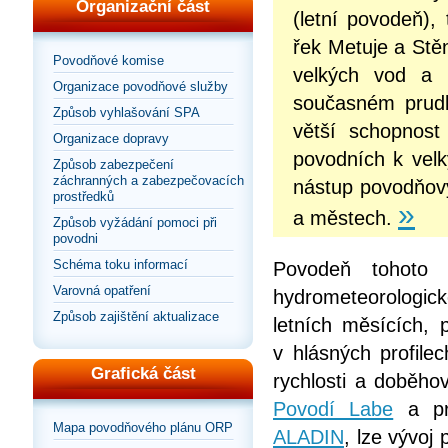
Organizační část
(letní povodeň),
řek Metuje a Stě
Povodňové komise
velkých vod a 
Organizace povodňové služby
současném prudk
Způsob vyhlašování SPA
větší schopnost
Organizace dopravy
povodních k velk
Způsob zabezpečení
záchranných a zabezpečovacích
nástup povodňový
prostředků
»
a městech.
Způsob vyžádání pomoci při
povodni
Schéma toku informací
Povodeň tohoto 
Varovná opatření
hydrometeorologick
Způsob zajištění aktualizace
letních měsících, 
v hlásných profile
Grafická část
rychlosti a doběho
Povodí Labe
a pr
Mapa povodňového plánu ORP
ALADIN
, lze vývoj