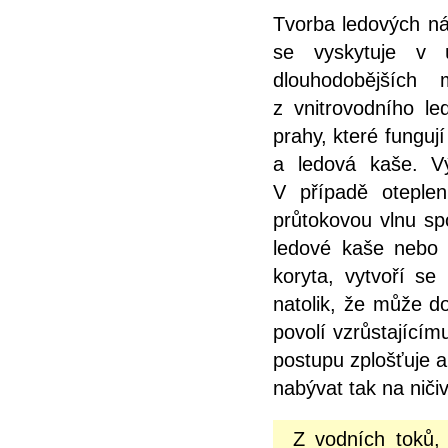
Tvorba ledových ná
se vyskytuje v 
dlouhodobějších
z vnitrovodního le
prahy, které fungují
a ledová kaše. V
V případě oteple
průtokovou vlnu sp
ledové kaše nebo t
koryta, vytvoří se
natolik, že může doj
povolí vzrůstajícím
postupu zplošťuje a
nabývat tak na niči
Z vodních toků,