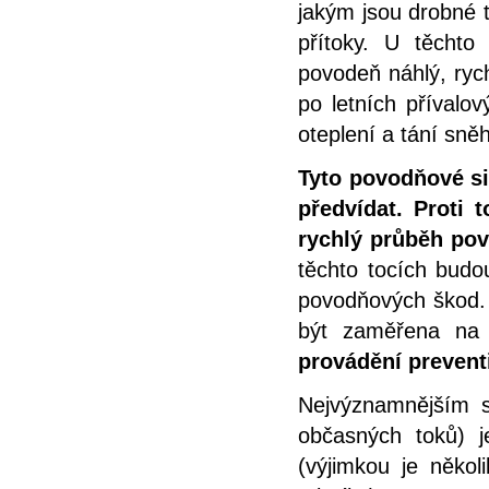
jakým jsou drobné t
přítoky. U těchto
povodeň náhlý, ryc
po letních přívalo
oteplení a tání sně
Tyto povodňové si
předvídat. Proti
rychlý průběh pov
těchto tocích budo
povodňových škod. 
být zaměřena na 
provádění prevent
Nejvýznamnějším s
občasných toků) j
(výjimkou je něko