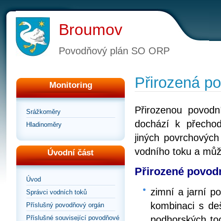
Broumov
Povodňový plán SO ORP
Přirozená p
Monitoring
Přirozenou povodn
Srážkoměry
dochází k přecho
Hladinoměry
jiných povrchových
vodního toku a můž
Úvodní část
Přirozené povodn
Úvod
zimní a jarní 
Správci vodních toků
kombinaci s deš
Příslušný povodňový orgán
podhorských toc
Příslušné související povodňové