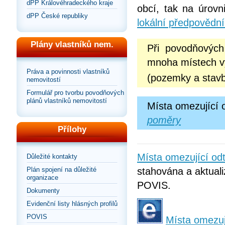
dPP Královéhradeckého kraje
obcí, tak na úrov
dPP České republiky
lokální předpovědn
Plány vlastníků nem.
Při povodňovýc
mnoha místech vy
Práva a povinnosti vlastníků
(pozemky a stavb
nemovitostí
Formulář pro tvorbu povodňových
plánů vlastníků nemovitostí
Místa omezující 
poměry
Přílohy
Místa omezující o
Důležité kontakty
Plán spojení na důležité
stahována a aktuali
organizace
POVIS.
Dokumenty
Evidenční listy hlásných profilů
POVIS
Místa omezuj