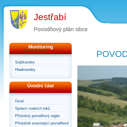
Jestřabí
Povodňový plán obce
Monitoring
POVOD
Srážkoměry
Hladinoměry
Úvodní část
Úvod
Správci vodních toků
Příslušný povodňový orgán
Příslušné související povodňové