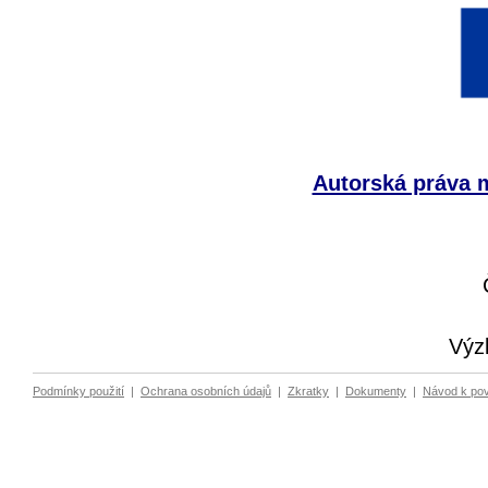
Autorská práva m
Výz
Podmínky použití
|
Ochrana osobních údajů
|
Zkratky
|
Dokumenty
|
Návod k po