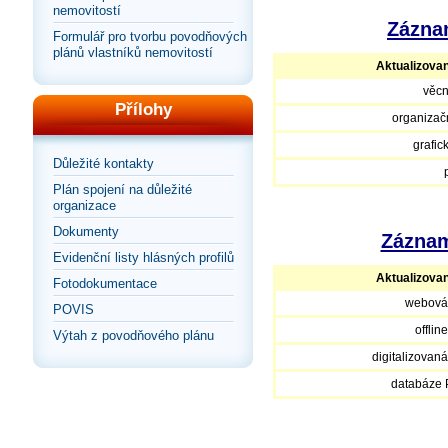
nemovitostí
Záznam
Formulář pro tvorbu povodňových
plánů vlastníků nemovitostí
Aktualizova
věcn
Přílohy
organizačn
grafic
Důležité kontakty
Plán spojení na důležité
organizace
Dokumenty
Záznam
Evidenční listy hlásných profilů
Aktualizova
Fotodokumentace
webová
POVIS
offlin
Výtah z povodňového plánu
digitalizovan
databáze