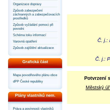
Organizace dopravy
Způsob zabezpečení
záchranných a zabezpečovacích
prostředků
Způsob vyžádání pomoci při
povodni
Schéma toku informací
Č. j.
Varovná opatření
Způsob zajištění aktualizace
Č. j.:
Grafická část
Mapa povodňového plánu obce
Potvrzení 
dPP České republiky
Městský úř
Plány vlastníků nem.
Práva a povinnosti vlastníků