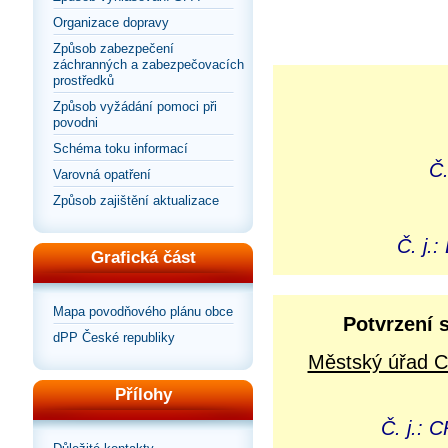
Organizace dopravy
Způsob zabezpečení
záchranných a zabezpečovacích
prostředků
Způsob vyžádání pomoci při
povodni
Schéma toku informací
Č.
Varovná opatření
Způsob zajištění aktualizace
Č. j.
Grafická část
Mapa povodňového plánu obce
Potvrzení 
dPP České republiky
Městský úřad C
Přílohy
Č. j.: 