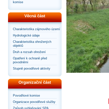
komise
Věcná část
Charakteristika zájmového území
Hydrologické údaje
Charakteristika ohrožených
objektů
Druh a rozsah ohrožení
Opatření k ochraně před
povodněmi
Stupně povodňové aktivity
Organizační část
Povodňové komise
Organizace povodňové služby
Způsob vyhlašování SPA