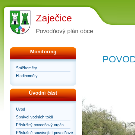
Zaječice
Povodňový plán obce
Monitoring
POVOD
Srážkoměry
Hladinoměry
Úvodní část
Úvod
Správci vodních toků
Příslušný povodňový orgán
Příslušné související povodňové