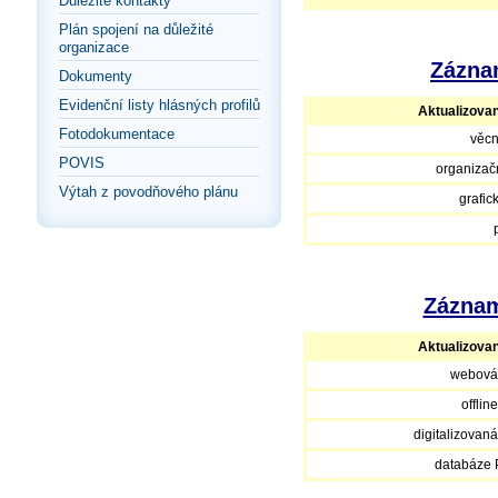
Důležité kontakty
Plán spojení na důležité
organizace
Záznam
Dokumenty
Evidenční listy hlásných profilů
Aktualizova
Fotodokumentace
věcn
POVIS
organizačn
Výtah z povodňového plánu
grafic
Záznam
Aktualizova
webová
offlin
digitalizovan
databáze