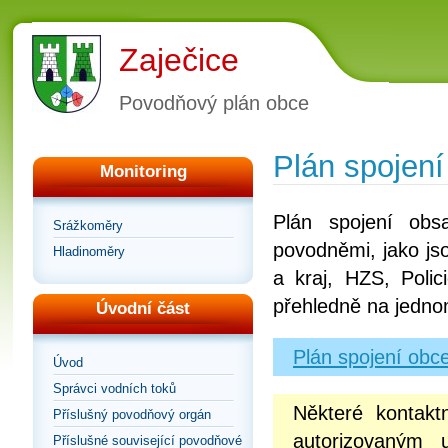
Zaječice
Povodňový plán obce
Plán spojení
Monitoring
Plán spojení obs
Srážkoměry
povodněmi, jako js
Hladinoměry
a kraj, HZS, Poli
přehledně na jedno
Úvodní část
Plán spojení obce
Úvod
Správci vodních toků
Některé kontakt
Příslušný povodňový orgán
autorizovaným 
Příslušné související povodňové