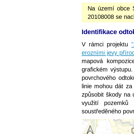
Na území obce St
20108008 se nachá
Identifikace odto
V rámci projektu
erozními jevy příro
mapová kompozice
grafickém výstupu. 
povrchového odtoku
linie mohou dát z
způsobit škody na ú
využití pozemků 
soustředěného pov