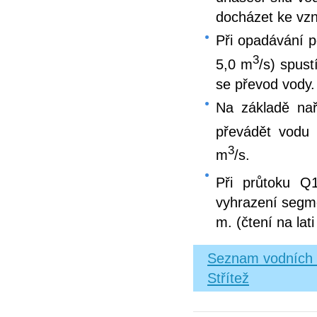
docházet ke vzn
Při opadávání p
3
5,0 m
/s) spus
se převod vody.
Na základě nař
převádět vodu 
3
m
/s.
Při průtoku 
vyhrazení segm
m. (čtení na lat
Seznam vodních d
Střítež