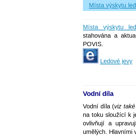
Místa výskytu le
Místa výskytu l
stahována a aktual
POVIS.
Ledové jevy
Vodní díla
Vodní díla (
viz tak
na toku sloužící k 
ovlivňují a upravu
umělých. Hlavními v