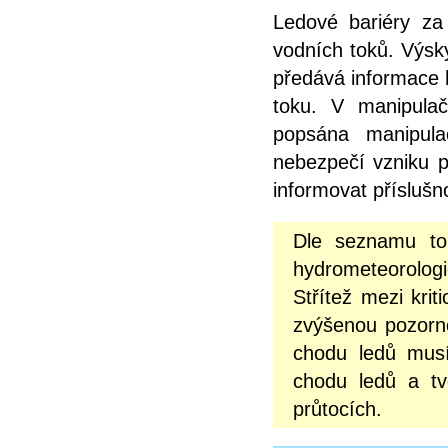
Ledové bariéry za
vodních toků. Výsky
předává informace 
toku. V manipulač
popsána manipula
nebezpečí vzniku p
informovat přísluš
Dle seznamu to
hydrometeorolog
Střítež mezi kri
zvýšenou pozorn
chodu ledů musí
chodu ledů a tv
průtocích.