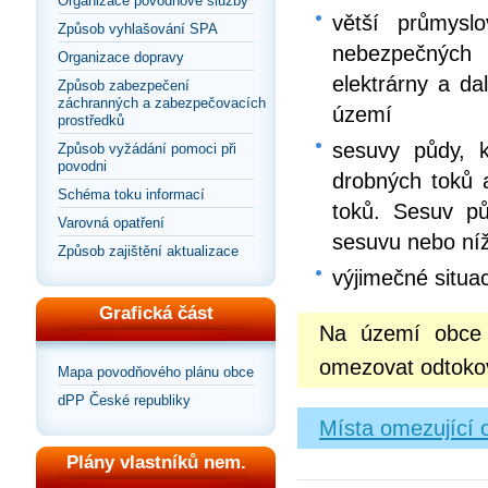
Organizace povodňové služby
větší průmysl
Způsob vyhlašování SPA
nebezpečných 
Organizace dopravy
elektrárny a da
Způsob zabezpečení
záchranných a zabezpečovacích
území
prostředků
sesuvy půdy, k
Způsob vyžádání pomoci při
povodni
drobných toků 
Schéma toku informací
toků. Sesuv p
Varovná opatření
sesuvu nebo níž
Způsob zajištění aktualizace
výjimečné situac
Grafická část
Na území obce S
omezovat odtokov
Mapa povodňového plánu obce
dPP České republiky
Místa omezující 
Plány vlastníků nem.