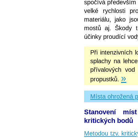
spočívá především 
velké rychlosti 
materiálu, jako js
mostů aj. Škody t
účinky proudící vod
Při intenzivních
splachy na lehce
přívalových vod
»
propustků.
Místa ohrožená p
Stanovení mís
kritických bodů
Metodou tzv. kritic