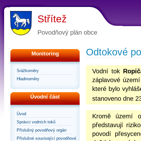
Střítež
Povodňový plán obce
Odtokové p
Monitoring
Vodní tok
Ropič
Srážkoměry
Hladinoměry
záplavové území 
které bylo vyhlá
Úvodní část
stanoveno dne 23.
Úvod
Kromě území oh
Správci vodních toků
představují rizik
Příslušný povodňový orgán
povodí přesycen
Příslušné související povodňové