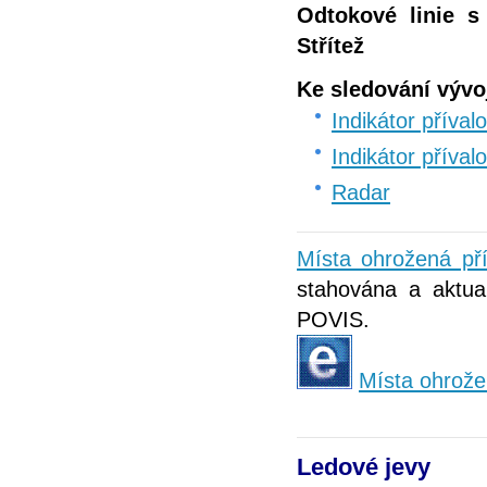
Odtokové linie 
Střítež
Ke sledování vývo
Indikátor příva
Indikátor příva
Radar
Místa ohrožená př
stahována a aktual
POVIS.
Místa ohrože
Ledové jevy