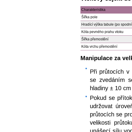
Charakteristika
Šířka pole
Hradící výška tabule (po spo
Kóta pevného prahu vtoku
Šířka přemostění
Kóta vrchu přemostění
Manipulace za vel
Při průtocích 
se zvedáním se
hladiny ± 10 cm
Pokud se přítok
udržovat úrove
průtocích se pr
velikosti průt
unášecí sílu vo