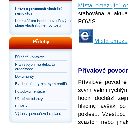
Místa omezující 
Práva a povinnosti vlastníků
stahována a aktual
nemovitostí
POVIS.
Formulář pro tvorbu povodňových
plánů vlastníků nemovitostí
Místa omezuj
Přílohy
Důležité kontakty
Plán spojení na důležité
Přívalové povod
organizace
Dokumenty
Přívalové povodně
Evidenční listy hlásných profilů
svým velmi rychlým
Fotodokumentace
hodin dochází ze
Užitečné odkazy
hladiny, avšak po
POVIS
poklesu. Vzestupu 
Výtah z povodňového plánu
svazích nebo jina