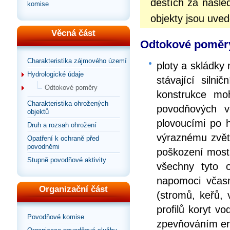
deštích za násle
komise
objekty jsou uved
Věcná část
Odtokové poměry 
Charakteristika zájmového území
ploty a skládky
Hydrologické údaje
stávající silni
Odtokové poměry
konstrukce moh
Charakteristika ohrožených
povodňových v
objektů
plovoucími po 
Druh a rozsah ohrožení
výraznému zvětš
Opatření k ochraně před
povodněmi
poškození mostů
Stupně povodňové aktivity
všechny tyto o
napomoci včasn
Organizační část
(stromů, keřů, 
profilů koryt v
Povodňové komise
zpevňováním er