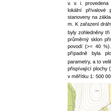
v. v. i. proveden
lokální přívalové 
stanoveny na zákla
m. K zařazení dráh
byly zohledněny tři
průměrný sklon při
povodí (>= 40 %).
případně byla pl
parametry, a to veli
přispívající plochy
v měřítku 1: 500 0