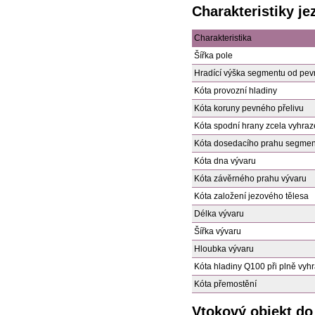
Charakteristiky je
Charakteristika
Šířka pole
Hradící výška segmentu od pev
Kóta provozní hladiny
Kóta koruny pevného přelivu
Kóta spodní hrany zcela vyhr
Kóta dosedacího prahu segmen
Kóta dna vývaru
Kóta závěrného prahu vývaru
Kóta založení jezového tělesa
Délka vývaru
Šířka vývaru
Hloubka vývaru
Kóta hladiny Q100 při plně vy
Kóta přemostění
Vtokový objekt do 