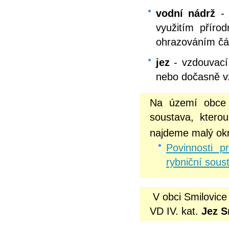
vodní nádrž
- 
využitím přír
ohrazováním čás
jez
- vzdouvací 
nebo dočasně v
Na území obce S
soustava, ktero
najdeme malý ok
Povinnosti 
rybniční sous
V obci Smilovice
VD IV. kat.
Jez S