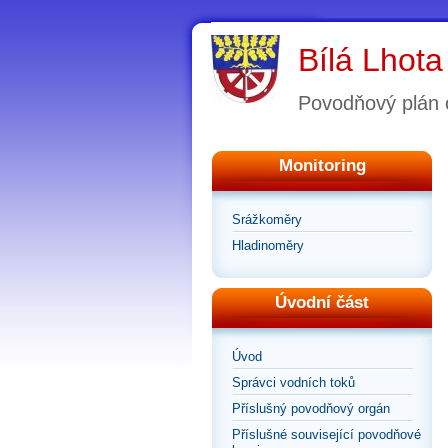
Bílá Lhota
Povodňový plán 
Monitoring
Srážkoměry
Hladinoměry
Úvodní část
Úvod
Správci vodních toků
Příslušný povodňový orgán
Příslušné související povodňové