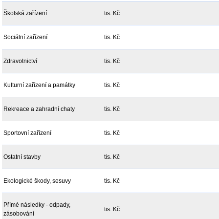
Školská zařízení
tis. Kč
Sociální zařízení
tis. Kč
Zdravotnictví
tis. Kč
Kulturní zařízení a památky
tis. Kč
Rekreace a zahradní chaty
tis. Kč
Sportovní zařízení
tis. Kč
Ostatní stavby
tis. Kč
Ekologické škody, sesuvy
tis. Kč
Přímé následky - odpady,
tis. Kč
zásobování