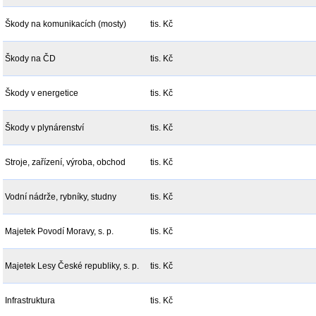
Škody na komunikacích (mosty)
tis. Kč
Škody na ČD
tis. Kč
Škody v energetice
tis. Kč
Škody v plynárenství
tis. Kč
Stroje, zařízení, výroba, obchod
tis. Kč
Vodní nádrže, rybníky, studny
tis. Kč
Majetek Povodí Moravy, s. p.
tis. Kč
Majetek Lesy České republiky, s. p.
tis. Kč
Infrastruktura
tis. Kč