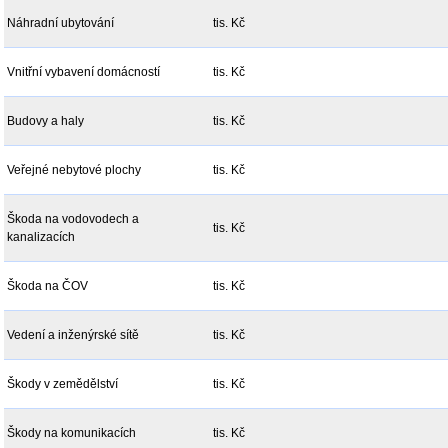
Náhradní ubytování
tis. Kč
Vnitřní vybavení domácností
tis. Kč
Budovy a haly
tis. Kč
Veřejné nebytové plochy
tis. Kč
Škoda na vodovodech a
tis. Kč
kanalizacích
Škoda na ČOV
tis. Kč
Vedení a inženýrské sítě
tis. Kč
Škody v zemědělství
tis. Kč
Škody na komunikacích
tis. Kč