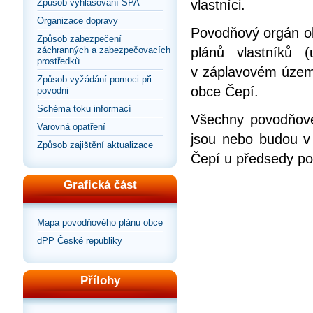
Způsob vyhlašování SPA
vlastníci.
Organizace dopravy
Povodňový orgán ob
Způsob zabezpečení
záchranných a zabezpečovacích
plánů vlastníků 
prostředků
v záplavovém územ
Způsob vyžádání pomoci při
obce Čepí.
povodni
Schéma toku informací
Všechny povodňové 
Varovná opatření
jsou nebo budou v
Způsob zajištění aktualizace
Čepí u předsedy p
Grafická část
Mapa povodňového plánu obce
dPP České republiky
Přílohy