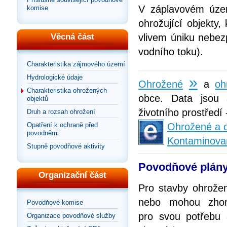
V záplavovém územ
komise
ohrožující objekty,
Věcná část
vlivem úniku nebez
vodního toku).
Charakteristika zájmového území
Hydrologické údaje
»
Ohrožené
a
oh
Charakteristika ohrožených
obce. Data jsou 
objektů
životního prostředí
Druh a rozsah ohrožení
Opatření k ochraně před
Ohrožené a o
povodněmi
Kontaminova
Stupně povodňové aktivity
Povodňové plány
Organizační část
Pro stavby ohrože
nebo mohou zhorš
Povodňové komise
pro svou potřebu
Organizace povodňové služby