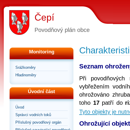
Čepí
Povodňový plán obce
Charakterist
Monitoring
Seznam ohrožen
Srážkoměry
Hladinoměry
Při povodňových 
vybřežením vodní
Úvodní část
ohrožováno zhrub
toho
17
patří do
ri
Úvod
Tyto objekty je nut
Správci vodních toků
Ohrožující objek
Příslušný povodňový orgán
Příslušné související povodňové