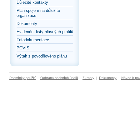
Důležité kontakty
Plán spojení na důležité
organizace
Dokumenty
Evidenční listy hlásných profilů
Fotodokumentace
POVIS
Výtah z povodňového plánu
Podmínky použití
|
Ochrana osobních údajů
|
Zkratky
|
Dokumenty
|
Návod k po