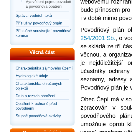
webovému rozhraní
Vysvětlení pojmu povodeň
a povodňová opatření
bude přínosem pro s
Správci vodních toků
i v době mimo povo
Příslušný povodňový orgán
Povodňový plán o
Příslušné související povodňové
komise
254/2001 Sb.
, o vo
se skládá ze tří čás
Věcná část
věcnou, a organizač
je nejdůležitější 
Charakteristika zájmového území
účastníky ochrany
Hydrologické údaje
seznamy, adresy 
Charakteristika ohrožených
Povodňový plán je 
objektů
Druh a rozsah ohrožení
Obec Čepí má v sou
Opatření k ochraně před
zpracován v sou
povodněmi
povodňového plán
Stupně povodňové aktivity
umožňuje oproti kl