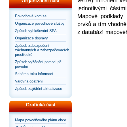
verze) mnohem vět
Organizační část
jednotlivými částm
Mapové podklady m
Povodňové komise
prvků a tím vhodně
Organizace povodňové služby
Způsob vyhlašování SPA
z databází mapového
Organizace dopravy
Způsob zabezpečení
záchranných a zabezpečovacích
prostředků
Způsob vyžádání pomoci při
povodni
Schéma toku informací
Varovná opatření
Způsob zajištění aktualizace
Grafická část
Mapa povodňového plánu obce