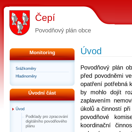
Čepí
Povodňový plán obce
Úvod
Monitoring
Povodňový plán ob
Srážkoměry
před povodněmi ve
Hladinoměry
opatření potřebná 
by mohlo dojít r
Úvodní část
zaplavením nemovi
úkolů a činností př
Úvod
povodňové komis
Podklady pro zpracování
digitálního povodňového
koordinační činno
plánu