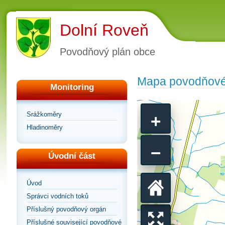
Dolní Roveň
Povodňový plán obce
Mapa povodňové
Monitoring
+
Srážkoměry
Hladinoměry
−
Úvodní část
Úvod
Vrátit
Správci vodních toků
Příslušný povodňový orgán
Příslušné související povodňové