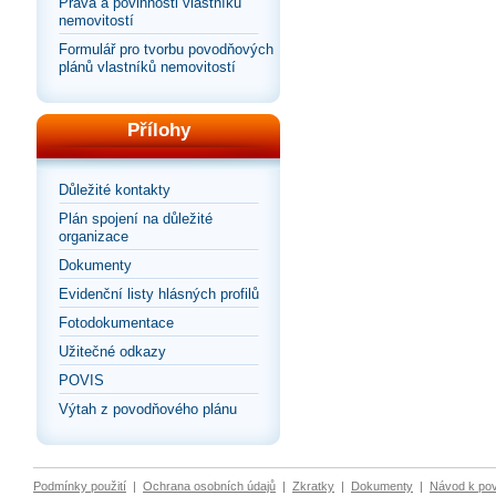
Práva a povinnosti vlastníků
nemovitostí
Formulář pro tvorbu povodňových
plánů vlastníků nemovitostí
Přílohy
Důležité kontakty
Plán spojení na důležité
organizace
Dokumenty
Evidenční listy hlásných profilů
Fotodokumentace
Užitečné odkazy
POVIS
Výtah z povodňového plánu
Podmínky použití
|
Ochrana osobních údajů
|
Zkratky
|
Dokumenty
|
Návod k po