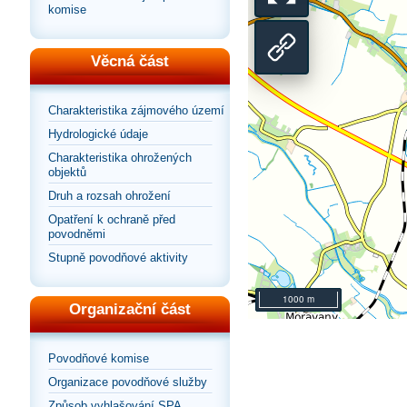
se
Přepnout
komise
na
zobrazení
Sdílet
Věcná část
výchozí
na
odkaz
Charakteristika zájmového území
pohled
Hydrologické údaje
celou
na
Charakteristika ohrožených
objektů
stránku
mapu
Druh a rozsah ohrožení
Opatření k ochraně před
povodněmi
Stupně povodňové aktivity
1000 m
Organizační část
Povodňové komise
Organizace povodňové služby
Způsob vyhlašování SPA