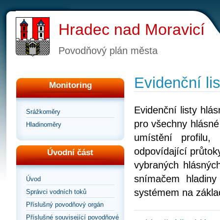
Hradec nad Moravicí
Povodňový plán města
Evidenční lis
Monitoring
Evidenční listy hl
Srážkoměry
pro všechny hlásné 
Hladinoměry
umístění profilu
odpovídající průtoky
Úvodní část
vybraných hlásných
snímačem hladiny
Úvod
systémem na zákla
Správci vodních toků
Příslušný povodňový orgán
Příslušné související povodňové