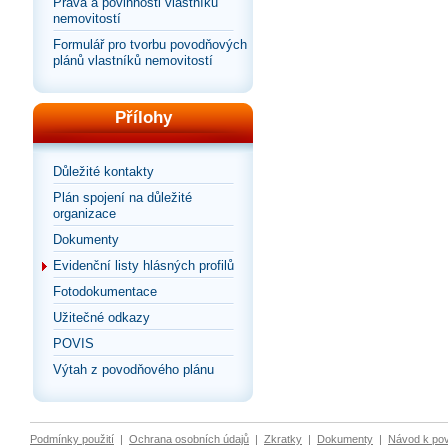
Práva a povinnosti vlastníků
nemovitostí
Formulář pro tvorbu povodňových
plánů vlastníků nemovitostí
Přílohy
Důležité kontakty
Plán spojení na důležité
organizace
Dokumenty
Evidenční listy hlásných profilů
Fotodokumentace
Užitečné odkazy
POVIS
Výtah z povodňového plánu
Podmínky použití
|
Ochrana osobních údajů
|
Zkratky
|
Dokumenty
|
Návod k po