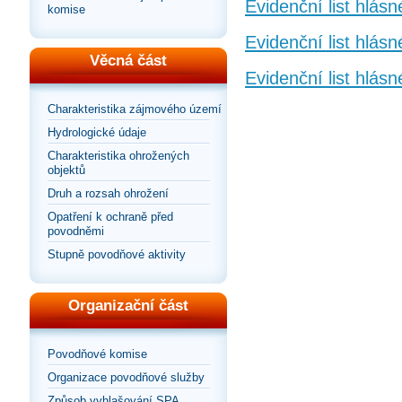
Evidenční list hlás
komise
Evidenční list hlás
Věcná část
Evidenční list hlás
Charakteristika zájmového území
Hydrologické údaje
Charakteristika ohrožených
objektů
Druh a rozsah ohrožení
Opatření k ochraně před
povodněmi
Stupně povodňové aktivity
Organizační část
Povodňové komise
Organizace povodňové služby
Způsob vyhlašování SPA