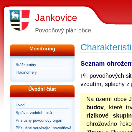
Jankovice
Povodňový plán obce
Charakterist
Monitoring
Seznam ohrožen
Srážkoměry
Hladinoměry
Při povodňových si
vzdutím, splachy z p
Úvodní část
Na území obce Ja
Úvod
budov
, které t
Správci vodních toků
rizikové skup
Příslušný povodňový orgán
ohrožováno řek
Příslušné související povodňové