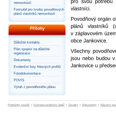
pro svou potřebu
nemovitostí
vlastníci.
Formulář pro tvorbu povodňových
plánů vlastníků nemovitostí
Povodňový orgán ob
plánů vlastníků 
Přílohy
v záplavovém územ
obce Jankovice.
Důležité kontakty
Plán spojení na důležité
Všechny povodňové 
organizace
jsou nebo budou v
Dokumenty
Jankovice u předs
Evidenční listy hlásných profilů
Fotodokumentace
POVIS
Výtah z povodňového plánu
Podmínky použití
|
Ochrana osobních údajů
|
Zkratky
|
Dokumenty
|
Návod k po