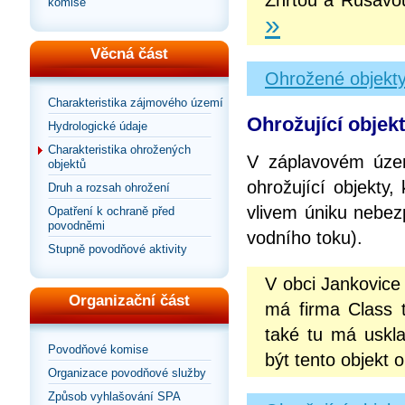
Zhrtou a Rusav
komise
»
Věcná část
Ohrožené objekty
Charakteristika zájmového území
Ohrožující objek
Hydrologické údaje
Charakteristika ohrožených
V záplavovém územ
objektů
ohrožující objekty,
Druh a rozsah ohrožení
vlivem úniku nebez
Opatření k ochraně před
povodněmi
vodního toku).
Stupně povodňové aktivity
V obci Jankovice
Organizační část
má firma Class t
také tu má uskl
Povodňové komise
být tento objekt 
Organizace povodňové služby
Způsob vyhlašování SPA