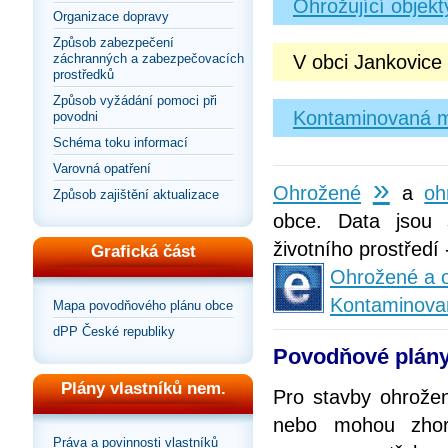
Ohrožující objek
Organizace dopravy
Způsob zabezpečení
V obci Jankovice
záchranných a zabezpečovacích
prostředků
Způsob vyžádání pomoci při
Kontaminovaná m
povodni
Schéma toku informací
Varovná opatření
»
Ohrožené
a
oh
Způsob zajištění aktualizace
obce. Data jsou 
životního prostředí
Grafická část
Ohrožené a o
Kontaminova
Mapa povodňového plánu obce
dPP České republiky
Povodňové plány
Plány vlastníků nem.
Pro stavby ohrože
nebo mohou zhorš
Práva a povinnosti vlastníků