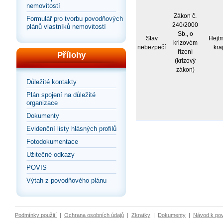
nemovitostí
Zákon č.
Formulář pro tvorbu povodňových
240/2000
plánů vlastníků nemovitostí
Sb., o
Stav
Hejt
krizovém
nebezpečí
kra
řízení
Přílohy
(krizový
zákon)
Důležité kontakty
Plán spojení na důležité
organizace
Dokumenty
Evidenční listy hlásných profilů
Fotodokumentace
Užitečné odkazy
POVIS
Výtah z povodňového plánu
Podmínky použití
|
Ochrana osobních údajů
|
Zkratky
|
Dokumenty
|
Návod k po