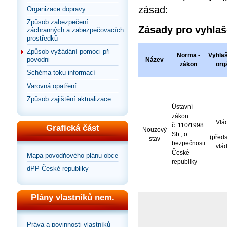
zásad:
Organizace dopravy
Způsob zabezpečení
Zásady pro vyhlaš
záchranných a zabezpečovacích
prostředků
Způsob vyžádání pomoci při
Norma -
Vyhlaš
povodni
Název
zákon
org
Schéma toku informací
Varovná opatření
Způsob zajištění aktualizace
Ústavní
zákon
Vlá
č. 110/1998
Grafická část
Nouzový
Sb., o
(před
stav
bezpečnosti
vlád
České
Mapa povodňového plánu obce
republiky
dPP České republiky
Plány vlastníků nem.
Práva a povinnosti vlastníků