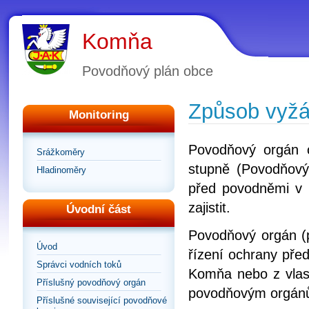
Komňa
Povodňový plán obce
Způsob vyžá
Monitoring
Povodňový orgán 
Srážkoměry
stupně (Povodňový
Hladinoměry
před povodněmi v p
zajistit.
Úvodní část
Povodňový orgán (
Úvod
řízení ochrany pře
Správci vodních toků
Komňa nebo z vlast
Příslušný povodňový orgán
povodňovým orgán
Příslušné související povodňové