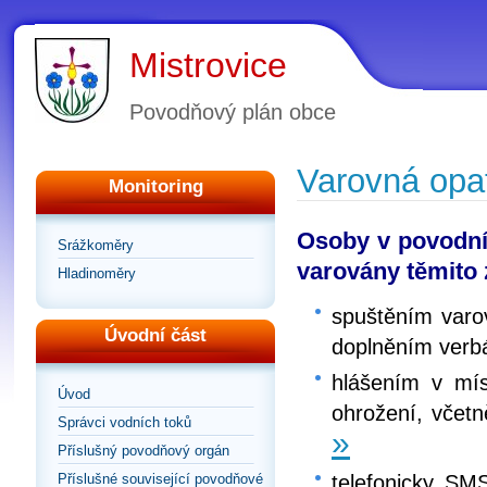
Mistrovice
Povodňový plán obce
Varovná opa
Monitoring
Osoby v povodní
Srážkoměry
varovány těmito
Hladinoměry
spuštěním varo
Úvodní část
doplněním verbá
hlášením v mí
Úvod
ohrožení, včetn
Správci vodních toků
»
Příslušný povodňový orgán
telefonicky, SM
Příslušné související povodňové