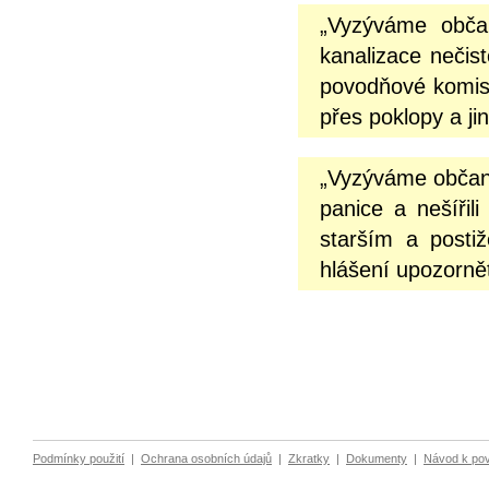
„Vyzýváme občan
kanalizace nečist
povodňové komisi
přes poklopy a ji
„Vyzýváme občany
panice a nešíři
starším a posti
hlášení upozornět
Podmínky použití
|
Ochrana osobních údajů
|
Zkratky
|
Dokumenty
|
Návod k po