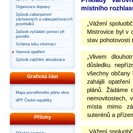
Organizace dopravy
místního rozhlas
Způsob zabezpečení
záchranných a zabezpečovacích
„Vážení spoluob
prostředků
Mistrovice byl v 
Způsob vyžádání pomoci při
povodni
stav pohotovosti 
Schéma toku informací
Varovná opatření
„Vlivem dlouhot
Způsob zajištění aktualizace
důsledku nepříz
všechny občany b
Grafická část
zahájili opatře
plánů. Žádáme o
Mapa povodňového plánu obce
nemovitostech, v
dPP České republiky
místa mimo záp
suterénů a přízem
Přílohy
„Vážení spoluob