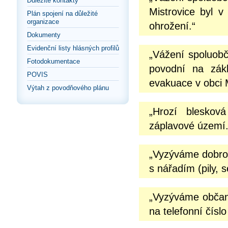
Důležité kontakty
Mistrovice byl v
Plán spojení na důležité
organizace
ohrožení.“
Dokumenty
Evidenční listy hlásných profilů
„Vážení spoluobč
Fotodokumentace
povodní na zák
POVIS
evakuace v obci Mi
Výtah z povodňového plánu
„Hrozí bleskov
záplavové území.
„Vyzýváme dobrov
s nářadím (pily, 
„Vyzýváme občany
na telefonní čísl