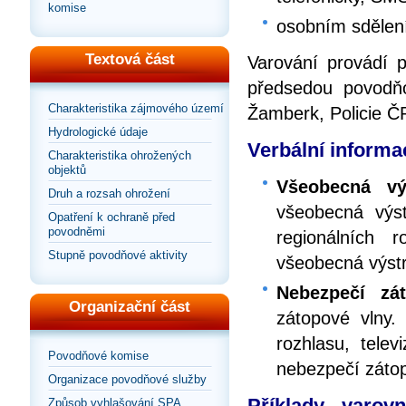
komise
osobním sdělen
Textová část
Varování provádí 
předsedou povodň
Charakteristika zájmového území
Žamberk, Policie ČR
Hydrologické údaje
Verbální informac
Charakteristika ohrožených
objektů
Všeobecná vý
Druh a rozsah ohrožení
všeobecná výst
Opatření k ochraně před
povodněmi
regionálních 
Stupně povodňové aktivity
všeobecná výst
Nebezpečí zá
Organizační část
zátopové vlny.
rozhlasu, telev
Povodňové komise
nebezpečí zátop
Organizace povodňové služby
Příklady varov
Způsob vyhlašování SPA