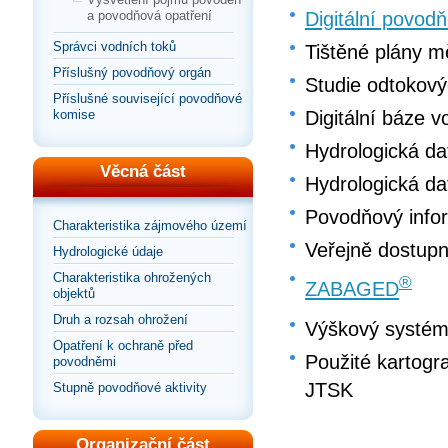
a povodňová opatření
Digitální povod
Správci vodních toků
Tištěné plány 
Příslušný povodňový orgán
Studie odtokov
Příslušné související povodňové
komise
Digitální báze 
Hydrologická d
Věcná část
Hydrologická d
Povodňový info
Charakteristika zájmového území
Veřejně dostupn
Hydrologické údaje
Charakteristika ohrožených
®
ZABAGED
objektů
Druh a rozsah ohrožení
Výškový systém:
Opatření k ochraně před
Použité kartogr
povodněmi
JTSK
Stupně povodňové aktivity
Organizační část