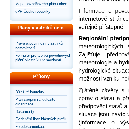
Mapa povodňového plánu obce
Informace o povod
dPP České republiky
internetové stránc
veřejně přístupné.
Plány vlastníků nem.
Regionální předp
Práva a povinnosti vlastníků
meteorologických a
nemovitostí
Zajišťuje předp
Formulář pro tvorbu povodňových
plánů vlastníků nemovitostí
meteorologie a hyd
hydrologické situac
Přílohy
možnosti vzniku ne
Zjištěné závěry a
Důležité kontakty
zpráv o stavu a pře
Plán spojení na důležité
organizace
předpovědi stavů a
Dokumenty
situace jsou navíc
Evidenční listy hlásných profilů
(informace o vý
Fotodokumentace