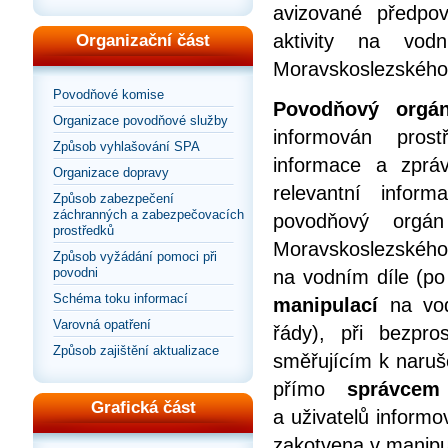
avizované předpo
aktivity na vod
Organizační část
Moravskoslezského 
Povodňové komise
Povodňový orgán
Organizace povodňové služby
informován prost
Způsob vyhlašování SPA
informace a zprá
Organizace dopravy
relevantní info
Způsob zabezpečení
záchranných a zabezpečovacích
povodňový org
prostředků
Moravskoslezskéh
Způsob vyžádání pomoci při
povodni
na vodním díle (po
Schéma toku informací
manipulací
na vod
Varovná opatření
řády), při bezpro
Způsob zajištění aktualizace
směřujícím k naruše
přímo
správcem
Grafická část
a uživatelů informo
zakotvena v manipu