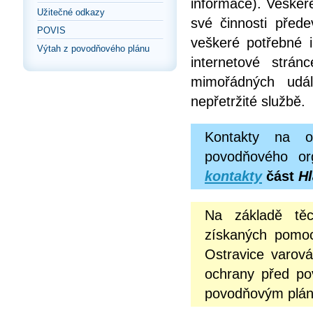
informace). Vešker
Užitečné odkazy
své činnosti před
POVIS
veškeré potřebné i
Výtah z povodňového plánu
internetové strá
mimořádných udál
nepřetržité službě.
Kontakty na o
povodňového or
kontakty
část
Hl
Na základě těc
získaných pomoc
Ostravice varová
ochrany před po
povodňovým pláne