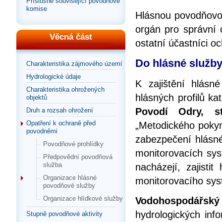
Příslušné související povodňové
komise
Hlásnou povodňovo
orgán pro správní 
Věcná část
ostatní účastníci 
Do hlásné služby
Charakteristika zájmového území
Hydrologické údaje
K zajištění hlásn
Charakteristika ohrožených
hlásných profilů k
objektů
Povodí Odry, st
Druh a rozsah ohrožení
Opatření k ochraně před
„Metodického pokyn
povodněmi
zabezpečení hlásné
Povodňové prohlídky
monitorovacích syst
Předpovědní povodňová
služba
nacházejí, zajisti
Organizace hlásné
monitorovacího sy
povodňové služby
Organizace hlídkové služby
Vodohospodářský 
hydrologických inf
Stupně povodňové aktivity