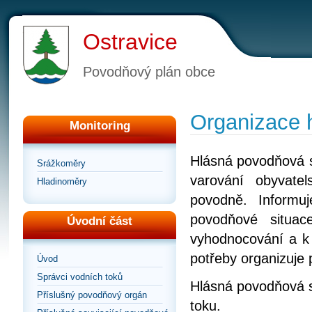
Ostravice
Povodňový plán obce
Organizace 
Monitoring
Hlásná povodňová 
Srážkoměry
varování obyvate
Hladinoměry
povodně. Informu
povodňové situa
Úvodní část
vyhodnocování a k 
potřeby organizuje
Úvod
Správci vodních toků
Hlásná povodňová s
Příslušný povodňový orgán
toku.