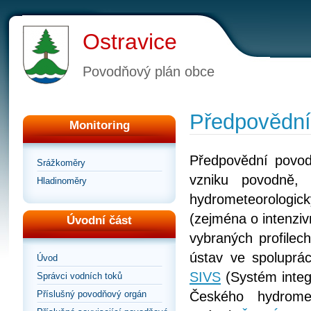
Ostravice
Povodňový plán obce
Předpovědní
Monitoring
Předpovědní povod
Srážkoměry
vzniku povodně,
Hladinoměry
hydrometeorologick
(zejména o intenziv
Úvodní část
vybraných profilec
ústav ve spoluprác
Úvod
SIVS
(Systém integ
Správci vodních toků
Příslušný povodňový orgán
Českého hydromet