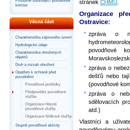
Příslušné související povodňové
stránek
ČHMÚ
.
komise
Organizace př
Ostravice:
Věcná část
zpráva o n
Charakteristika zájmového území
hydrometeorolog
Hydrologické údaje
povodňové k
Charakteristika ohrožených
objektů
Moravskoslezsk
Druh a rozsah ohrožení
zpráva o nebezp
Opatření k ochraně před
dešťů nebo taj
povodněmi
(povodňové komi
Povodňové prohlídky
Předpovědní povodňová
zpráva o neb
služba
sdělovacích pro
Organizace hlásné
povodňové služby
atd.)
Organizace hlídkové služby
Vlastníci a uživa
Stupně povodňové aktivity
povodňovému orgán