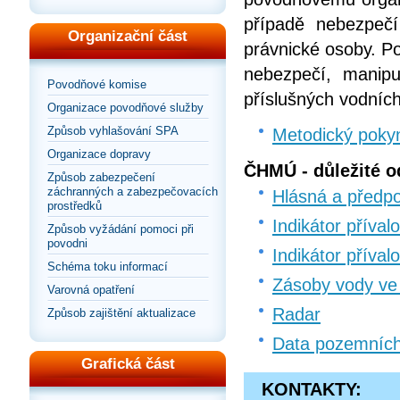
případě nebezpečí
Organizační část
právnické osoby. Po
nebezpečí, manipu
Povodňové komise
příslušných vodních
Organizace povodňové služby
Způsob vyhlašování SPA
Metodický poky
Organizace dopravy
ČHMÚ - důležité o
Způsob zabezpečení
záchranných a zabezpečovacích
Hlásná a předp
prostředků
Indikátor příva
Způsob vyžádání pomoci při
povodni
Indikátor příva
Schéma toku informací
Zásoby vody ve
Varovná opatření
Radar
Způsob zajištění aktualizace
Data pozemníc
Grafická část
KONTAKTY: