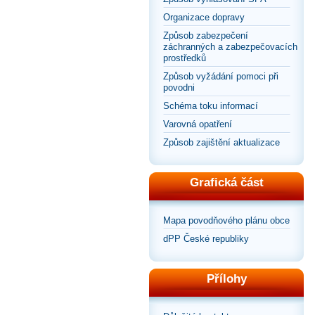
Organizace dopravy
Způsob zabezpečení
záchranných a zabezpečovacích
prostředků
Způsob vyžádání pomoci při
povodni
Schéma toku informací
Varovná opatření
Způsob zajištění aktualizace
Grafická část
Mapa povodňového plánu obce
dPP České republiky
Přílohy