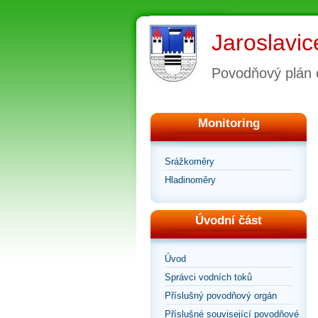
Jaroslavic
Povodňový plán 
Monitoring
Srážkoměry
Hladinoměry
Úvodní část
Úvod
Správci vodních toků
Příslušný povodňový orgán
Příslušné související povodňové