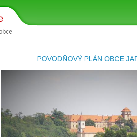
e
obce
POVODŇOVÝ PLÁN OBCE JA