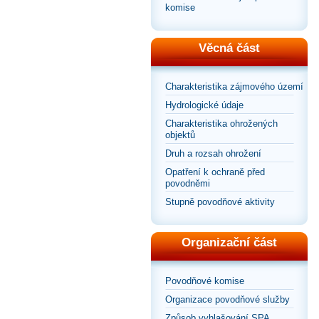
komise
Věcná část
Charakteristika zájmového území
Hydrologické údaje
Charakteristika ohrožených
objektů
Druh a rozsah ohrožení
Opatření k ochraně před
povodněmi
Stupně povodňové aktivity
Organizační část
Povodňové komise
Organizace povodňové služby
Způsob vyhlašování SPA