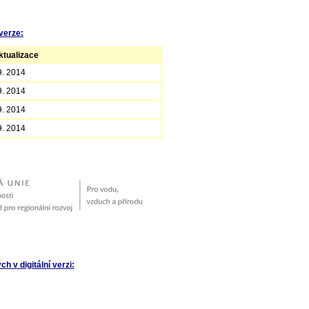
verze:
tualizace
9. 2014
9. 2014
9. 2014
9. 2014
 v digitální verzi: