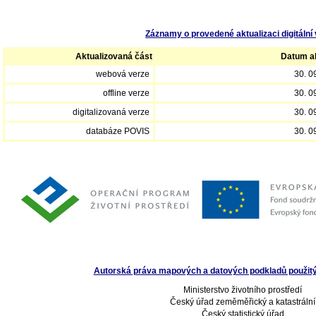
Záznamy o provedené aktualizaci digitální 
Aktualizovaná část
Datum ak
webová verze
30. 0
offline verze
30. 0
digitalizovaná verze
30. 0
databáze POVIS
30. 0
Autorská práva mapových a datových podkladů použitých
Ministerstvo životního prostředí
Český úřad zeměměřický a katastrální
Český statistický úřad