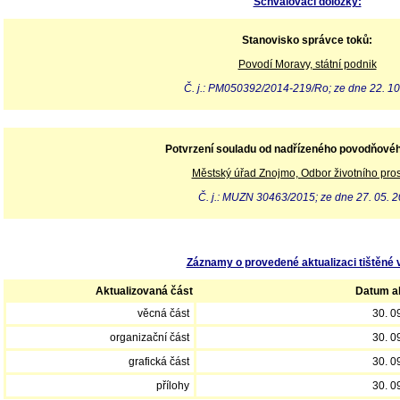
Schvalovací doložky:
Stanovisko správce toků:
Povodí Moravy, státní podnik
Č. j.: PM050392/2014-219/Ro; ze dne 22. 10
Potvrzení souladu od nadřízeného povodňové
Městský úřad Znojmo, Odbor životního pros
Č. j.: MUZN 30463/2015; ze dne 27. 05. 
Záznamy o provedené aktualizaci tištěné 
Aktualizovaná část
Datum ak
věcná část
30. 0
organizační část
30. 0
grafická část
30. 0
přílohy
30. 0