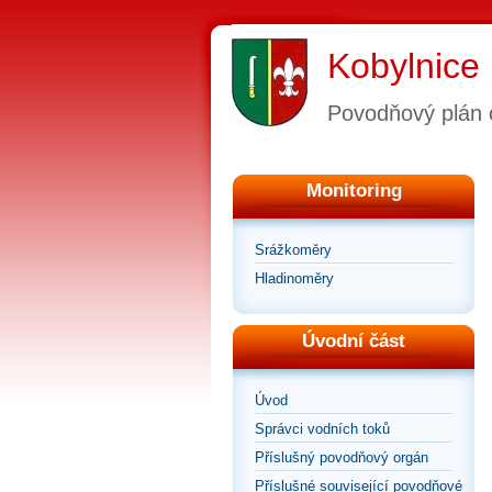
Kobylnice
Povodňový plán 
Monitoring
Srážkoměry
Hladinoměry
Úvodní část
Úvod
Správci vodních toků
Příslušný povodňový orgán
Příslušné související povodňové