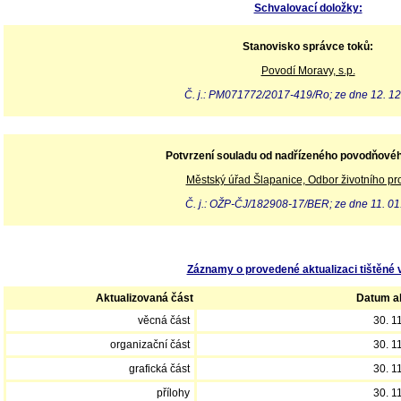
Schvalovací doložky:
Stanovisko správce toků:
Povodí Moravy, s.p.
Č. j.: PM071772/2017-419/Ro; ze dne 12. 12
Potvrzení souladu od nadřízeného povodňové
Městský úřad Šlapanice, Odbor životního pro
Č. j.: OŽP-ČJ/182908-17/BER; ze dne 11. 01
Záznamy o provedené aktualizaci tištěné 
Aktualizovaná část
Datum ak
věcná část
30. 1
organizační část
30. 1
grafická část
30. 1
přílohy
30. 1