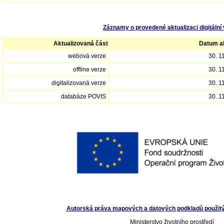
Záznamy o provedené aktualizaci digitální 
Aktualizovaná část
Datum ak
webová verze
30. 1
offline verze
30. 1
digitalizovaná verze
30. 1
databáze POVIS
30. 1
Autorská práva mapových a datových podkladů použitých
Ministerstvo životního prostředí