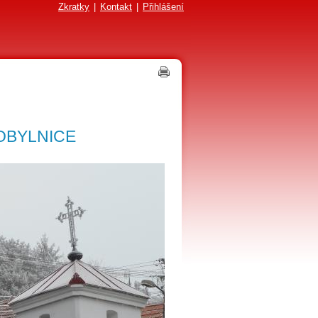
Zkratky
|
Kontakt
|
Přihlášení
OBYLNICE