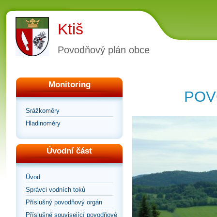
Ktiš
Povodňový plán obce
Monitoring
POV
Srážkoměry
Hladinoměry
Úvodní část
Úvod
Správci vodních toků
Příslušný povodňový orgán
Příslušné související povodňové