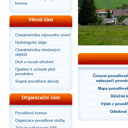
komise
Věcná část
Charakteristika zájmového území
Hydrologické údaje
Charakteristika ohrožených
objektů
Druh a rozsah ohrožení
Opatření k ochraně před
povodněmi
Činnost povodňové
nebezpečí povodn
Stupně povodňové aktivity
Mapa povodňové
Důležité 
Organizační část
Výtah z povod
Odtokové
Povodňové komise
Organizace povodňové služby
Způsob vyhlašování SPA