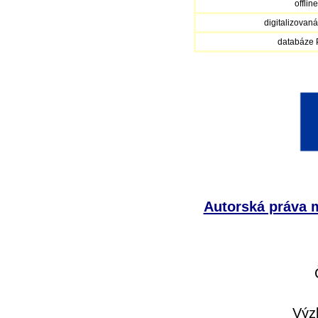
offlin
digitalizovan
databáze
Autorská práva m
Výz