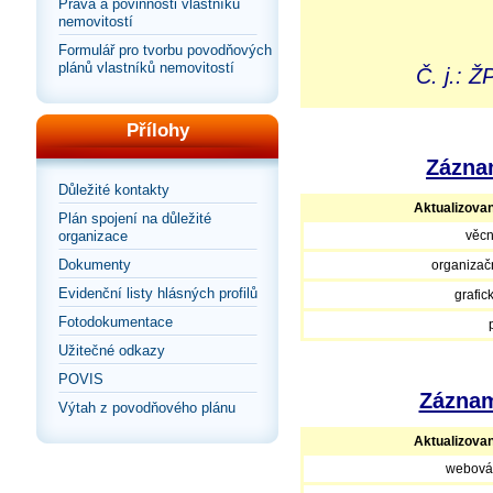
Práva a povinnosti vlastníků
nemovitostí
Formulář pro tvorbu povodňových
plánů vlastníků nemovitostí
Č. j.: 
Přílohy
Záznam
Důležité kontakty
Aktualizova
Plán spojení na důležité
organizace
věcn
Dokumenty
organizačn
Evidenční listy hlásných profilů
grafic
Fotodokumentace
Užitečné odkazy
POVIS
Záznam
Výtah z povodňového plánu
Aktualizova
webová