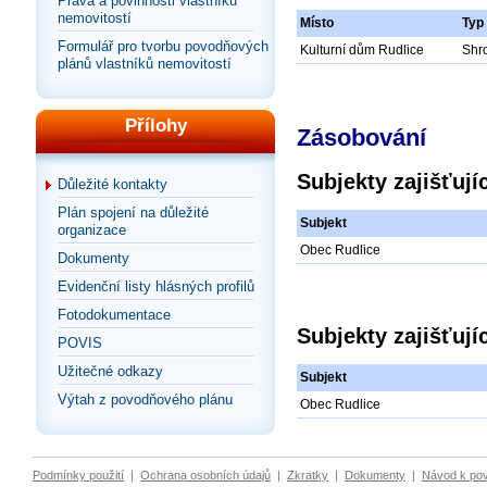
Práva a povinnosti vlastníků
nemovitostí
Místo
Typ
Formulář pro tvorbu povodňových
Kulturní dům Rudlice
Shr
plánů vlastníků nemovitostí
Přílohy
Zásobování
Subjekty zajišťuj
Důležité kontakty
Plán spojení na důležité
Subjekt
organizace
Obec Rudlice
Dokumenty
Evidenční listy hlásných profilů
Fotodokumentace
Subjekty zajišťuj
POVIS
Užitečné odkazy
Subjekt
Výtah z povodňového plánu
Obec Rudlice
Podmínky použití
|
Ochrana osobních údajů
|
Zkratky
|
Dokumenty
|
Návod k po