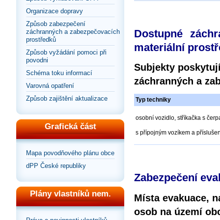
Organizace dopravy
Způsob zabezpečení
Dostupné záchr
záchranných a zabezpečovacích
prostředků
materiální prost
Způsob vyžádání pomoci při
povodni
Subjekty poskytují
Schéma toku informací
záchranných a zab
Varovná opatření
Způsob zajištění aktualizace
Typ techniky
osobní vozidlo, stříkačka s čer
Grafická část
s přípojným vozíkem a příslušen
Mapa povodňového plánu obce
dPP České republiky
Zabezpečení eva
Plány vlastníků nem.
Místa evakuace, n
osob na území ob