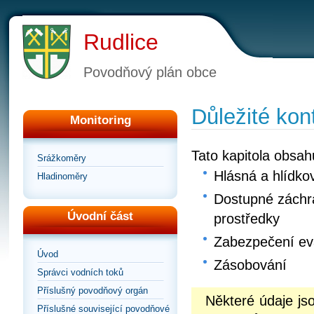
Rudlice
Povodňový plán obce
Důležité kon
Monitoring
Tato kapitola obsah
Srážkoměry
Hlásná a hlídko
Hladinoměry
Dostupné záchra
Úvodní část
prostředky
Zabezpečení e
Úvod
Zásobování
Správci vodních toků
Příslušný povodňový orgán
Některé údaje j
Příslušné související povodňové