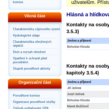
uživatelům. Příst
komise
Hlásná a hlídkov
Věcná část
Kontakty na osoby
Charakteristika zájmového území
3.5.3)
Hydrologické údaje
Jméno a příjmení
Charakteristika ohrožených
objektů
Bohuslav Klouda
Druh a rozsah ohrožení
Opatření k ochraně před
povodněmi
Kontakty na osoby
Stupně povodňové aktivity
kapitoly 3.5.4)
Organizační část
Jméno a příjmení
Jiří Jelínek
Josef Jelínek
Povodňové komise
Bohuslav Klouda
Organizace povodňové služby
Marek Božičevič
Způsob vyhlašování SPA