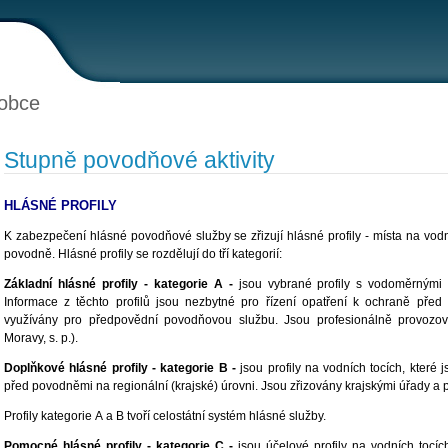
obce
Stupně povodňové aktivity
HLÁSNÉ PROFILY
K zabezpečení hlásné povodňové služby se zřizují hlásné profily - místa na vodn
povodně. Hlásné profily se rozdělují do tří kategorií:
Základní hlásné profily - kategorie A -
jsou vybrané profily s vodoměrnými 
Informace z těchto profilů jsou nezbytné pro řízení opatření k ochraně pře
využívány pro předpovědní povodňovou službu. Jsou profesionálně provoz
Moravy, s. p.).
Doplňkové hlásné profily - kategorie B -
jsou profily na vodních tocích, které 
před povodněmi na regionální (krajské) úrovni. Jsou zřizovány krajskými úřady a
Profily kategorie A a B tvoří celostátní systém hlásné služby.
Pomocné hlásné profily - kategorie C -
jsou účelové profily na vodních tocíc