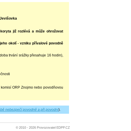
 Jevišovka
koryta již rozlévá a může ohrožovat
jeho okolí - vzniku přívalové povodně
(doba trvání srážky přesahuje 16 hodin),
ečnosti
ou komisí ORP Znojmo nebo povodňovou
bě nebezpečí povodně a při povodni
).
© 2010 - 2026 Provozovatel EDPP.CZ