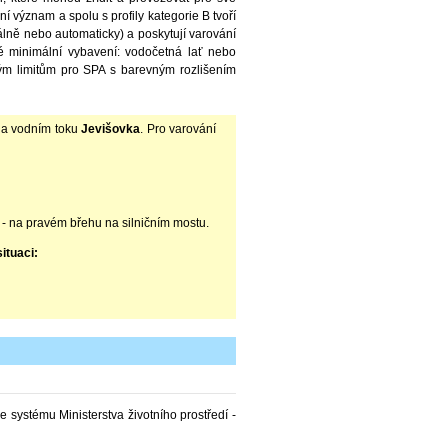
ní význam a spolu s profily kategorie B tvoří
lně nebo automaticky) a poskytují varování
é minimální vybavení: vodočetná lať nebo
ným limitům pro SPA s barevným rozlišením
na vodním toku
Jevišovka
. Pro varování
ka - na pravém břehu na silničním mostu.
ituaci:
systému Ministerstva životního prostředí -