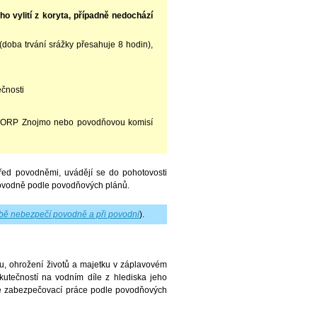
eho vylití z koryta, případně nedochází
 (doba trvání srážky přesahuje 8 hodin),
í
ečnosti
í ORP Znojmo nebo povodňovou komisí
před povodněmi, uvádějí se do pohotovosti
povodně podle povodňových plánů.
bě nebezpečí povodně a při povodni
).
u, ohrožení životů a majetku v záplavovém
kutečností na vodním díle z hlediska jeho
é zabezpečovací práce podle povodňových