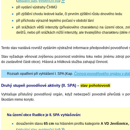
(
aktuální stav
,
evidenční list
)
při vydání výstrahy ČHMÚ
při zjištění chodu ledové kaše, či prvním zjištění růstu dnového ledu
při příchodu výrazně teplého počasí v období tání
při srážkách větší intenzity (přívalového charakteru) na území obce, z
dešťů, nebo při srážkách nižší intenzity, ale trvalejšího charakteru (déle 
Tento stav nastává rovněž vydáním výstražné informace předpovědní povodňové s
Stav vyžaduje věnovat zvýšenou pozornost vodnímu toku nebo jinému zdroji po
do zastavěné části obce). Hlásná a hlídková služba zahajují činnost.
Rozsah opatření při vyhlášení I. SPA (Kap.
Činnost povodňového orgánu v dob
Druhý stupeň povodňové aktivity (II. SPA) –
stav pohotovosti
Vyhlašuje příslušný povodňový orgán, když nebezpečí povodně přerůstá v po
škodám mimo koryto.
Na území obce Rudlice je II. SPA vyhlašován:
dosažením stavu
65
cm
na hlásném profilu kategorie
A VD Jevišovice,
»
(
aktuální stav
,
evidenční list
)