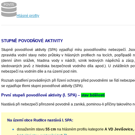
Hlásné profily
STUPNĚ POVODŇOVÉ AKTIVITY
Stupně povodňové aktivity (SPA) vyjadřují míru povodňového nebezpečí. Jsou
zpravidla vodní stavy nebo průtoky v hlásných profilech na tocích, popřípadě 
(denní úhrn srážek, hladina vody v nádrži, vznik ledových nápěchů a zácp,
sledovaných jevů z hlediska bezpečnosti vodního díla apod.). U zvláštních p
nebezpečí na vodním díle a na území pod ním.
Rozsah opatření prováděných při řízení ochrany před povodněmi se řídí nebezpe
se vyjadřuje třemi stupni povodňové aktivity (SPA).
První stupeň povodňové aktivity (I. SPA) –
stav bdělosti
Nastává při nebezpečí přirozené povodně a zaniká, pominou-li příčiny takového 
Na území obce Rudlice nastává I. SPA:
dosažením stavu
55 cm
na hlásném profilu kategorie
A VD Jevišovice,
»