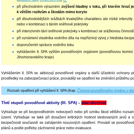
při přechodném výrazném
zvýšení hladiny v toku, při kterém hrozí j
k větším rozlivům a škodám mimo koryto
při dlouhodobějších srážkách trvalejšího charakteru ale nízké intenzity
nebo v kombinaci s táním sněhové pokrývky
při intenzivním tání sněhové pokrývky v kombinaci se srážkovou činnost
při oznámení vlastníka vodního díla na nepříznivý vývoj z hlediska bezp
doporučením správce vodního toku
vyhlášením II. SPA vyšším povodňovým orgánem (povodňovou komis
Jihomoravského kraje)
Vyhlášením II. SPA se aktivizují povodňové orgány a další účastníci ochrany 
prostředky na zabezpečovací práce, provádějí se opatření ke zmírnění průběhu 
Rozsah opatření při vyhlášení II. SPA (Kap.
Činnost povodňového orgánu v do
Třetí stupeň povodňové aktivity (III. SPA) –
stav ohrožení
Vyhlašuje se při bezprostředním nebezpečí nebo při vzniku škod většího rozsah
území. Vyhlašuje se také při dosažení kritických hodnot sledovaných jevů a s
bezpečnosti současně se zahájením nouzových opatření. Provádí se povodňov
plánů a podle potřeby záchranné práce nebo evakuace.