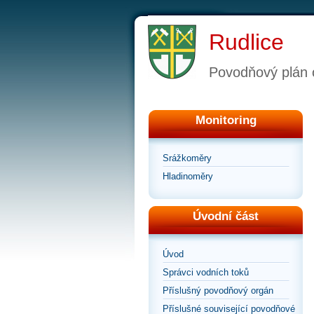
Rudlice
Povodňový plán 
Monitoring
Srážkoměry
Hladinoměry
Úvodní část
Úvod
Správci vodních toků
Příslušný povodňový orgán
Příslušné související povodňové