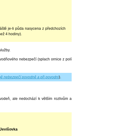
vláště je-li půda nasycena z předchozích
než 4 hodiny).
lužby.
vodňového nebezpečí (splach ornice z polí
ě nebezpečí povodně a při povodni
).
vodeň, ale nedochází k větším rozlivům a
 Jevišovka