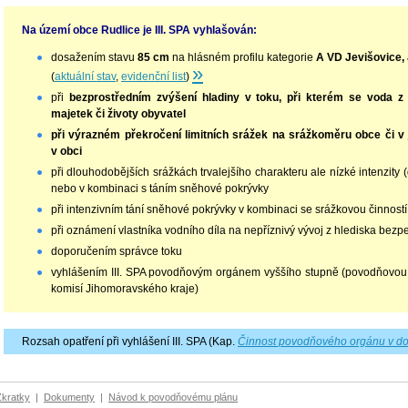
Na území obce Rudlice je III. SPA vyhlašován:
dosažením stavu
85 cm
na hlásném profilu kategorie
A VD Jevišovice,
»
(
aktuální stav
,
evidenční list
)
při
bezprostředním zvýšení hladiny v toku, při kterém se voda z 
majetek či životy obyvatel
při výrazném překročení limitních srážek na srážkoměru obce či v 
v obci
při dlouhodobějších srážkách trvalejšího charakteru ale nízké intenzity 
nebo v kombinaci s táním sněhové pokrývky
při intenzivním tání sněhové pokrývky v kombinaci se srážkovou činností
při oznámení vlastníka vodního díla na nepříznivý vývoj z hlediska bezp
doporučením správce toku
vyhlášením III. SPA povodňovým orgánem vyššího stupně (povodňov
komisí Jihomoravského kraje)
Rozsah opatření při vyhlášení III. SPA (Kap.
Činnost povodňového orgánu v do
Zkratky
|
Dokumenty
|
Návod k povodňovému plánu