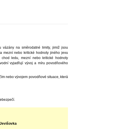
 vázány na směrodatné limity, jimiž jsou
na mezní nebo kritické hodnoty jiného jevu
 chod ledu, mezní nebo kritické hodnoty
ovodní vyjadřují vývoj a míru povodňového
čím nebo vývojem povodňové situace, která
nebezpečí.
 Jevišovka