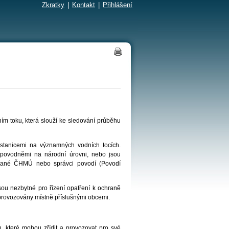
Zkratky
|
Kontakt
|
Přihlášení
ím toku, která slouží ke sledování průběhu
stanicemi na významných vodních tocích.
d povodněmi na národní úrovni, nebo jsou
ované ČHMÚ nebo správci povodí (Povodí
jsou nezbytné pro řízení opatření k ochraně
 provozovány místně příslušnými obcemi.
h, které mohou zřídit a provozovat pro své