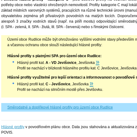
potřeby obce nebo vlastníci ohrožených nemovitostí. Profily kategorie C mají lokál
základ místních varovných systémů, pracujících na různé technické úrovni (manuá
obyvatelstvu zejména při přívalových povodních na malých tocích. Doporučen
alespoň 3 značky vodních stavů (např. na pilíři mostu) odpovídající směrodat
(I. SPA - zelená, II. SPA - žlutá, III. SPA - červená) nebo s římskými číslicemi.
Území obce Rudlice může být ohrožováno vyššími vodními stavy především 
a včasnou ochranu obce slouží následující hlásné profily:
Hlásné profily s platnými SPA pro území obce Rudlice:
»
Hlásný profil kat.
A - VD Jevišovice
, Jevišovka
Profil se nachází v blízkosti hlásného profilu kat. C Jevišovice, Jevišov
Hlásné profily využitelné pro lepší orientaci a informovanost o povodňové s
»
Hlásný profil kat.
C - Jevišovice
, Jevišovka
Profil se nachází na silničním mostě přes Jevišovku.
Směrodatné a doplňkové hlásné profily pro území obce Rudlice
Hlásné profily
v povodňovém plánu obce. Data jsou stahována a aktualizována ze 
POVIS.