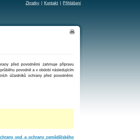
Zkratky
|
Kontakt
|
Přihlášení
hrany před povodněmi zahrnuje přípravu
 v průběhu povodně a v období následujícím
atních účastníků ochrany před povodněmi.
ochrany vod a ochrany zemědělského