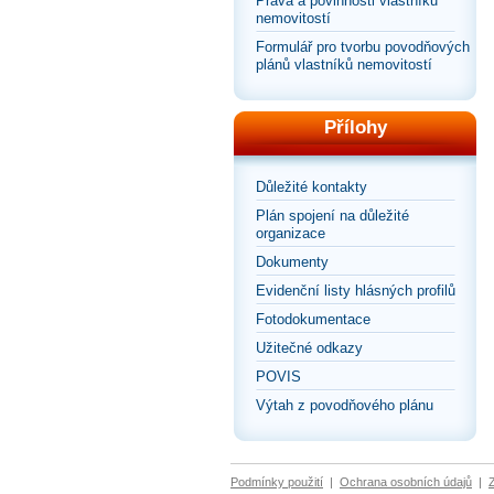
Práva a povinnosti vlastníků
nemovitostí
Formulář pro tvorbu povodňových
plánů vlastníků nemovitostí
Přílohy
Důležité kontakty
Plán spojení na důležité
organizace
Dokumenty
Evidenční listy hlásných profilů
Fotodokumentace
Užitečné odkazy
POVIS
Výtah z povodňového plánu
Podmínky použití
|
Ochrana osobních údajů
|