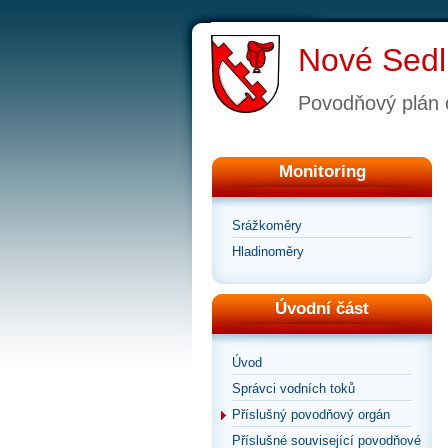
Nové Sedl
Povodňový plán 
Monitoring
Srážkoměry
Hladinoměry
Úvodní část
Úvod
Správci vodních toků
Příslušný povodňový orgán
Příslušné související povodňové