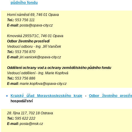
půdního fondu
Horní náměstí 69, 746 01 Opava
Tel.:
553 756 111
E-mail:
posta@opava-city.cz
Krnovská 2955/71C, 746 01 Opava
Odbor životního prostředí
Vedoucí odboru - Ing. Jiří Vaníček
Tel.:
553 756 870
E-mail:
jiri.vanicek@opava-city.cz
Oddělení ochrany vod a ochrany zemědělského půdního fondu
Vedoucí oddělení -
Ing. Marie Kopfová
Tel.:
553 756 886
E-mail:
marie.kopfova@opava-city.cz
Krajský úřad Moravskoslezského kraje
-
Odbor životního prostř
hospodářství
28. října 117, 702 18 Ostrava
Tel.:
595 622 222
E-mail:
posta@msk.cz