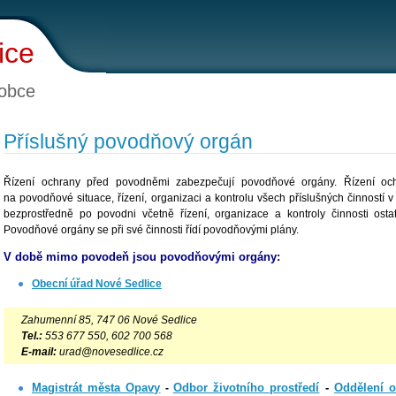
ice
obce
Příslušný povodňový orgán
Řízení ochrany před povodněmi zabezpečují povodňové orgány. Řízení oc
na povodňové situace, řízení, organizaci a kontrolu všech příslušných činností
bezprostředně po povodni včetně řízení, organizace a kontroly činnosti ost
Povodňové orgány se při své činnosti řídí povodňovými plány.
V době mimo povodeň jsou povodňovými orgány:
Obecní úřad Nové Sedlice
Zahumenní 85, 747 06 Nové Sedlice
Tel.:
553 677 550, 602 700 568
E-mail:
urad@novesedlice.cz
Magistrát města Opavy
Odbor životního prostředí
-
Oddělení 
-