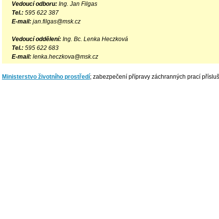
Vedoucí odboru:
Ing. Jan Filgas
Tel.:
595 622 387
E-mail:
jan.filgas@msk.cz
Vedoucí oddělení:
Ing. Bc. Lenka Heczková
Tel.:
595 622 683
E-mail:
lenka.heczkova@msk.cz
Ministerstvo životního prostředí
; zabezpečení přípravy záchranných prací příslu