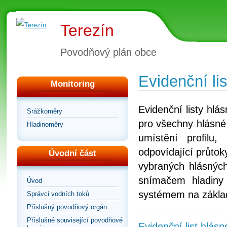
Terezín
Povodňový plán obce
Evidenční lis
Monitoring
Evidenční listy hl
Srážkoměry
pro všechny hlásné 
Hladinoměry
umístění profilu
odpovídající průtoky
Úvodní část
vybraných hlásných
snímačem hladiny
Úvod
systémem na zákla
Správci vodních toků
Příslušný povodňový orgán
Příslušné související povodňové
Evidenční list hlás