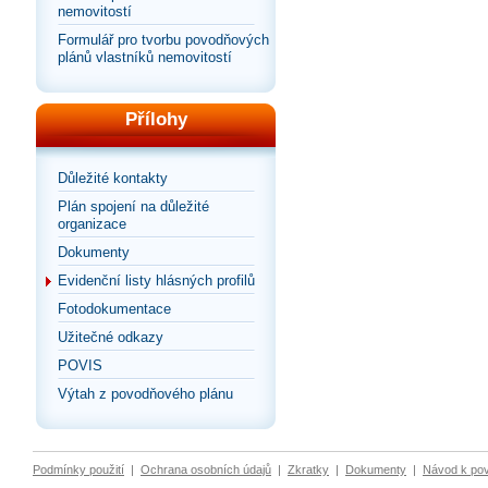
nemovitostí
Formulář pro tvorbu povodňových
plánů vlastníků nemovitostí
Přílohy
Důležité kontakty
Plán spojení na důležité
organizace
Dokumenty
Evidenční listy hlásných profilů
Fotodokumentace
Užitečné odkazy
POVIS
Výtah z povodňového plánu
Podmínky použití
|
Ochrana osobních údajů
|
Zkratky
|
Dokumenty
|
Návod k po