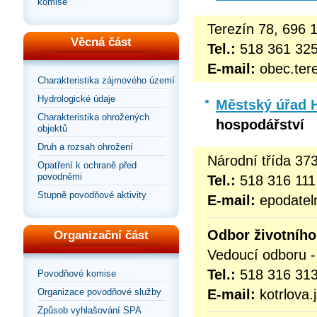
komise
Terezín 78, 696 
Věcná část
Tel.:
518 361 32
E-mail:
obec.ter
Charakteristika zájmového území
Hydrologické údaje
Městský úřad 
Charakteristika ohrožených
hospodářství
objektů
Druh a rozsah ohrožení
Národní třída 37
Opatření k ochraně před
povodněmi
Tel.:
518 316 111
Stupně povodňové aktivity
E-mail:
epodatel
Odbor životního
Organizační část
Vedoucí odboru - 
Tel.:
518 316 313
Povodňové komise
E-mail:
kotrlova
Organizace povodňové služby
Způsob vyhlašování SPA