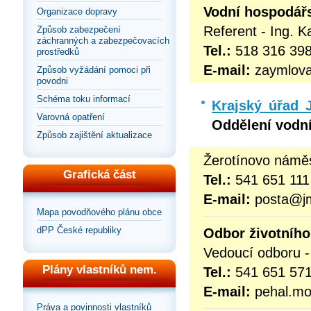
Vodní hospodářs
Organizace dopravy
Referent - Ing. 
Způsob zabezpečení
záchranných a zabezpečovacích
Tel.:
518 316 39
prostředků
E-mail:
zaymlova
Způsob vyžádání pomoci při
povodni
Schéma toku informací
Krajský úřad 
Varovná opatření
Oddělení vodní
Způsob zajištění aktualizace
Žerotínovo náměs
Grafická část
Tel.:
541 651 111
E-mail:
posta@j
Mapa povodňového plánu obce
dPP České republiky
Odbor životního
Vedoucí odboru -
Plány vlastníků nem.
Tel.:
541 651 57
E-mail:
pehal.mo
Práva a povinnosti vlastníků