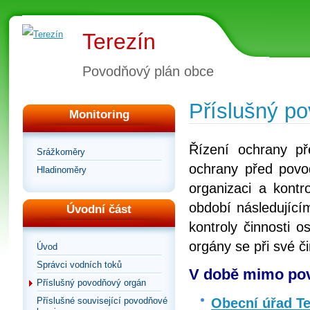
Terezín
Povodňový plán obce
Příslušný p
Monitoring
Řízení ochrany p
Srážkoměry
ochrany před povod
Hladinoměry
organizaci a kontr
období následující
Úvodní část
kontroly činnosti 
orgány se při své č
Úvod
Správci vodních toků
V době mimo pov
Příslušný povodňový orgán
Obecní úřad Te
Příslušné související povodňové