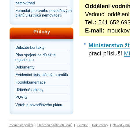
nemovitostí
Oddělení vodníh
Formulář pro tvorbu povodňových
Vedoucí oddělen
plánů vlastníků nemovitostí
Tel.:
541 652 69
E-mail:
mouckova
Přílohy
Ministerstvo ž
Důležité kontakty
prací přísluší
Mi
Plán spojení na důležité
organizace
Dokumenty
Evidenční listy hlásných profilů
Fotodokumentace
Užitečné odkazy
POVIS
Výtah z povodňového plánu
Podmínky použití
|
Ochrana osobních údajů
|
Zkratky
|
Dokumenty
|
Návod k po